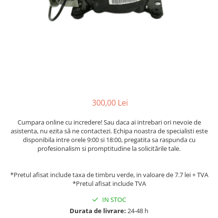
Accesorii aer conditionat
Compresoare Copeland
Compresoare Danfoss
Compresor aer conditionat
Condensatoare frigorifice
Condensator aer conditionat
(capacitor)
Vaporizatoare
Solutii igienizare
Tavan
Accesorii montaj aer condiționat
Unghiular
Elemente mascare traseu aer
Dublu flux
conditionat
Perete
300,00 Lei
Cubic
Cumpara online cu incredere! Sau daca ai intrebari ori nevoie de
Automatizare
asistenta, nu ezita să ne contactezi. Echipa noastra de specialisti este
disponibila intre orele 9:00 si 18:00, pregatita sa raspunda cu
Controlere
profesionalism si promptitudine la solicitările tale.
Panou comanda
Separator ulei
*Pretul afisat include taxa de timbru verde, in valoare de 7.7 lei + TVA
Termostate
*Pretul afisat include TVA
Filtre
IN STOC
Racorduri antivibrante
Durata de livrare:
24-48 h