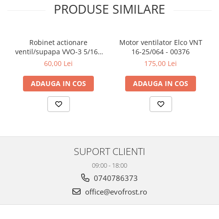
PRODUSE SIMILARE
la solicitările tale.
· office@evofrost.ro
· 0740 786 373
Robinet actionare
Motor ventilator Elco VNT
ventil/supapa VVO-3 5/16 -
16-25/064 - 00376
5/16 - 00042
60,00 Lei
175,00 Lei
ADAUGA IN COS
ADAUGA IN COS
SUPORT CLIENTI
09:00 - 18:00
0740786373
office@evofrost.ro