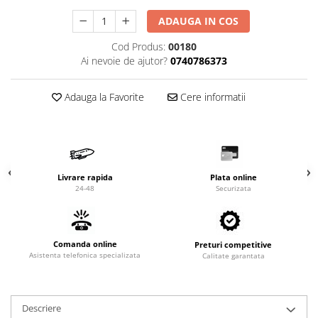
Valve termostatice de expansiune
ADAUGA IN COS
Vizoare de lichid
Robineti
Cod Produs:
00180
Ai nevoie de ajutor?
0740786373
Electrovalve, bobine
Motor ventilator
Adauga la Favorite
Cere informatii
Ventilatoare
Rezistente
Ventilator axial
Yale, balamale
Livrare rapida
Plata online
24-48
Securizata
Comanda online
Preturi competitive
Asistenta telefonica specializata
Calitate garantata
Descriere