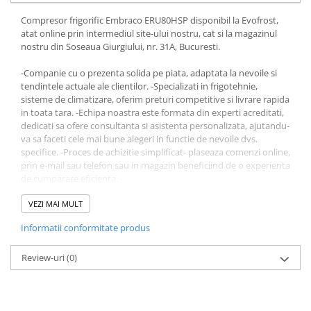
Compresor frigorific Embraco ERU80HSP disponibil la Evofrost,
atat online prin intermediul site-ului nostru, cat si la magazinul
nostru din Soseaua Giurgiului, nr. 31A, Bucuresti.
-Companie cu o prezenta solida pe piata, adaptata la nevoile si
tendintele actuale ale clientilor. -Specializati in frigotehnie,
sisteme de climatizare, oferim preturi competitive si livrare rapida
in toata tara. -Echipa noastra este formata din experti acreditati,
dedicati sa ofere consultanta si asistenta personalizata, ajutandu-
va sa faceti cele mai bune alegeri in functie de nevoile dvs.
specifice. -Proces de achizitie simplificat- plaseaza comenzi online,
prin e-mail sau telefon sau in magazin beneficiind de o experienta
de cumparare eficienta.
Alegeti Evofrost pentru experienta, profesionalism si produse
VEZI MAI MULT
calitative in domeniul frigotehnic.
Informatii conformitate produs
Produsul - Compresor frigorific Embraco ERU80HSP - face parte
din gama Compresoare frigorifice.
Review-uri
(0)
Daca ai intrebari ori nevoie de asistenta, nu ezita să ne contactezi.
Echipa noastra de specialisti este disponibila intre orele 9:00 si
18:00, pregatita sa raspunda cu profesionalism si promptitudine