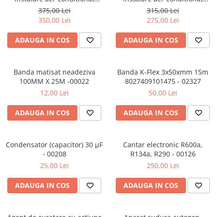
pentru aparate de 9000-12000
pentru aparate de 9000-
375,00 Lei
315,00 Lei
BTU
12000 BTU/h - console
350,00 Lei
275,00 Lei
ambutisate fixe
ADAUGA IN COS
ADAUGA IN COS
Banda matisat neadeziva
Banda K-Flex 3x50xmm 15m
100MM X 25M -00022
8027409101475 - 02327
12,00 Lei
50,00 Lei
ADAUGA IN COS
ADAUGA IN COS
Condensator (capacitor) 30 µF
Cantar electronic R600a,
- 00208
R134a, R290 - 00126
25,00 Lei
250,00 Lei
ADAUGA IN COS
ADAUGA IN COS