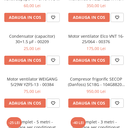
Valve termostatice de expansiune
02639
60,00 Lei
350,00 Lei
Vizoare de lichid
ADAUGA IN COS
ADAUGA IN COS
Robineti
Electrovalve, bobine
Motor ventilator
Condensator (capacitor)
Motor ventilator Elco VNT 16-
30+1.5 µF - 00209
25/064 - 00376
Ventilatoare
25,00 Lei
175,00 Lei
Rezistente
ADAUGA IN COS
ADAUGA IN COS
Ventilator axial
Yale, balamale
Motor ventilator WEIGANG
Compresor frigorific SECOP
5/29W YZF5-13 - 00384
(Danfoss) SC18G - 104G8820 -
01269
75,00 Lei
950,00 Lei
ADAUGA IN COS
ADAUGA IN COS
Kit complet - 5 metri -
Kit complet - 3 metri -
-25 LEI
-40 LEI
instalare aer conditionat
instalare aer conditionat