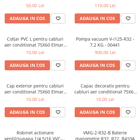
Accesorii aer conditionat
Compresoare Copeland
50,00 Lei
110,00 Lei
Compresoare Danfoss
Compresor aer conditionat
ADAUGA IN COS
ADAUGA IN COS
Condensatoare frigorifice
Condensator aer conditionat
(capacitor)
Vaporizatoare
Solutii igienizare
Colțar PVC L pentru cabluri
Pompa vacuum V-i125-R32 -
Tavan
Accesorii montaj aer condiționat
aer conditionat 75X60 Elmark
7.2 KG - 00441
Unghiular
Elemente mascare traseu aer
- 03245
10,00 Lei
900,00 Lei
Dublu flux
conditionat
Perete
ADAUGA IN COS
ADAUGA IN COS
Cubic
Automatizare
Cap exterior pentru cabluri
Capac decorativ pentru
Controlere
aer conditionat 75X60 Elmark
cabluri aer conditionat 75X60
- 03247
Elmark - 03248
Panou comanda
10,00 Lei
10,00 Lei
Separator ulei
ADAUGA IN COS
ADAUGA IN COS
Termostate
Filtre
Racorduri antivibrante
Robinet actionare
VMG-2-R32-B Baterie
ventil/supapa 1/4 5/16 VVC-2-
manometre R32, R22, R410A