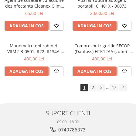
Agent de curatare cu actiune
Aparat sudura autogen,
dezinfectanta Cleanex Clima
portabil, 6l 401X - 00073
Argint - 1 Kg - 00062
65,00 Lei
2.600,00 Lei
ADAUGA IN COS
ADAUGA IN COS
Manometru doi robineti
Compresor frigorific SECOP
VRM2-B-0501, R22, R134A,
(Danfoss) HTK12AA (cutie) -
R404A - 00060
00775
400,00 Lei
400,00 Lei
ADAUGA IN COS
ADAUGA IN COS
1
2
3
47
...
SUPORT CLIENTI
09:00 - 18:00
0740786373