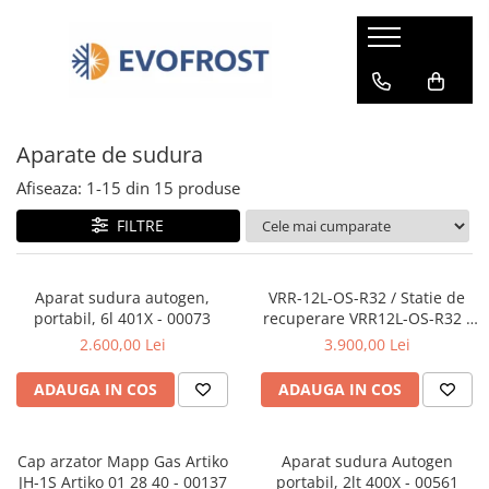
Camere frigorifice
Componente camere frigorifice
Materiale si accesorii
Unelte și scule
Aer conditionat
Camere frigorifice modulare
Uși camere frigorifice
Aparate de sudura
Aparate de sudură
Kit complet montaj
Aparate de sudura
Uși camere frigorifice
Agregate frigorifice
Uleiuri frigorifice
Indoitor țeavă
Aer conditionat rezidental
Yale, balamale
Agregate Tecumseh
Agenti frigorifici
Truse bercluit și lărgit
Pachete cu montaj inclus
Afiseaza:
1-
15
din
15
produse
Agregate Embraco
Daikin Sensira
Curatare si igienizare
Pompe de vid
FILTRE
Agregate Cubigel
Gree Cosmo
Teava
Tăietor țeavă
Agregate Bitzer
Gree Bora
Curățare și igienizare
Manometre
Aparat sudura autogen,
VRR-12L-OS-R32 / Statie de
Agregate Copeland
Gree Pulsar
portabil, 6l 401X - 00073
recuperare VRR12L-OS-R32 -
Refneți
Termometre
Agregate frigorifice carcasate
Yamato OPTIMUM
00559
2.600,00 Lei
3.900,00 Lei
Furtunuri
Cantare
Compresoare frigorifice
Yamato Avanti
Arielli
Diverse
Detectoare scăpări gaze
Compresoare Tecumseh
ADAUGA IN COS
ADAUGA IN COS
Midea Xtreme Eco
Compresoare Embraco
Pompe condens
Electrolux
Compresoare Cubigel
Gama Value
Cap arzator Mapp Gas Artiko
Aparat sudura Autogen
Samsung
Compresoare Bitzer
JH-1S Artiko 01 28 40 - 00137
portabil, 2lt 400X - 00561