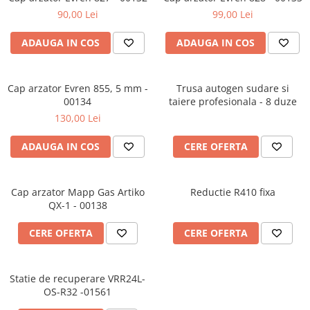
Valve termostatice de expansiune
90,00 Lei
99,00 Lei
Vizoare de lichid
ADAUGA IN COS
ADAUGA IN COS
Robineti
Electrovalve, bobine
Motor ventilator
Cap arzator Evren 855, 5 mm -
Trusa autogen sudare si
00134
taiere profesionala - 8 duze
Ventilatoare
130,00 Lei
Rezistente
ADAUGA IN COS
CERE OFERTA
Ventilator axial
Yale, balamale
Cap arzator Mapp Gas Artiko
Reductie R410 fixa
QX-1 - 00138
CERE OFERTA
CERE OFERTA
Statie de recuperare VRR24L-
OS-R32 -01561