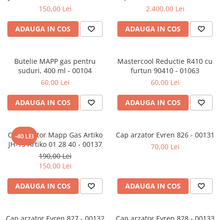
Accesorii aer conditionat
Compresoare Copeland
150,00 Lei
2.400,00 Lei
Compresoare Danfoss
Compresor aer conditionat
ADAUGA IN COS
ADAUGA IN COS
Condensatoare frigorifice
Condensator aer conditionat
(capacitor)
Vaporizatoare
Solutii igienizare
Butelie MAPP gas pentru
Mastercool Reductie R410 cu
Tavan
Accesorii montaj aer condiționat
suduri, 400 ml - 00104
furtun 90410 - 01063
Unghiular
Elemente mascare traseu aer
60,00 Lei
60,00 Lei
Dublu flux
conditionat
Perete
ADAUGA IN COS
ADAUGA IN COS
Cubic
Automatizare
Cap arzator Mapp Gas Artiko
Cap arzator Evren 826 - 00131
-40 LEI
Controlere
JH-1S Artiko 01 28 40 - 00137
70,00 Lei
Panou comanda
190,00 Lei
150,00 Lei
Separator ulei
Termostate
ADAUGA IN COS
ADAUGA IN COS
Filtre
Racorduri antivibrante
Cap arzator Evren 827 - 00132
Cap arzator Evren 828 - 00133