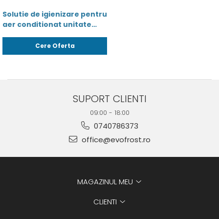
Solutie de igienizare pentru
aer conditionat unitate
interioara / vaporizator -
AirPur 750ml -
Cere Oferta
8436042510351
SUPORT CLIENTI
09:00 - 18:00
0740786373
office@evofrost.ro
MAGAZINUL MEU
CLIENTI