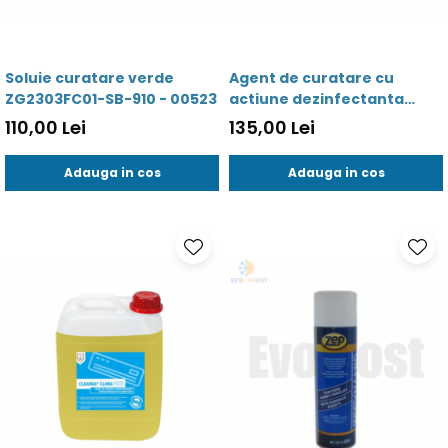
Soluie curatare verde
Agent de curatare cu
ZG2303FC01-SB-910 - 00523
actiune dezinfectanta
Cleanex Clima Argint - 5 Kg
110,00 Lei
135,00 Lei
- 01010 - 5945291000528
Adauga in cos
Adauga in cos