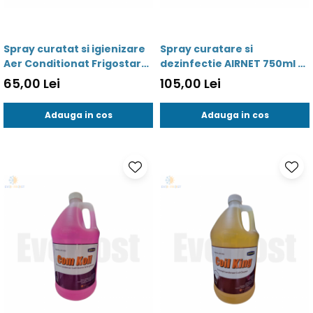
Valve termostatice de
expansiune
Vizoare de lichid
Spray curatat si igienizare
Spray curatare si
Robineti
Aer Conditionat Frigostar
dezinfectie AIRNET 750ml -
XXL 750 ml - 00555
8436042510382
Electrovalve, bobine
65,00 Lei
105,00 Lei
Motor ventilator
Adauga in cos
Adauga in cos
Ventilatoare
Rezistente
Ventilator axial
Yale, balamale