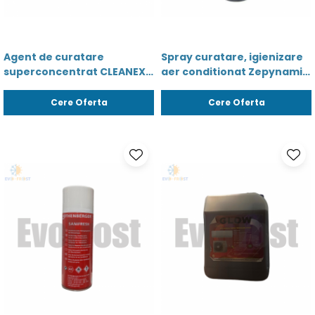
Agent de curatare
Spray curatare, igienizare
superconcentrat CLEANEX
aer conditionat Zepynamic,
CLIMA PLUS - 5 Kg-
500 ml - 00908
5945291000542 - 01113
Cere Oferta
Cere Oferta