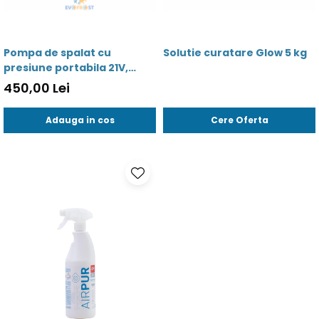
Pompa de spalat cu
Solutie curatare Glow 5 kg
presiune portabila 21V,
1500mh, 01 90 24 - 01808
450,00 Lei
Adauga in cos
Cere Oferta