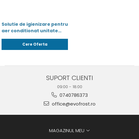
Solutie de igienizare pentru
aer conditionat unitate
interioara / vaporizator -
AirPur 750ml -
Cere Oferta
8436042510351
SUPORT CLIENTI
09:00 - 18:00
0740786373
office@evofrost.ro
MAGAZINUL MEU