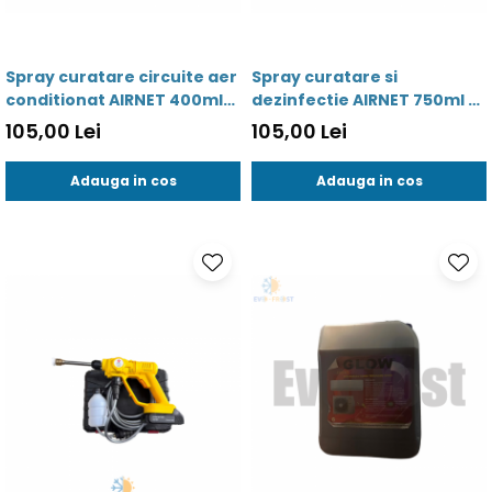
Valve termostatice de
expansiune
Vizoare de lichid
Spray curatare circuite aer
Spray curatare si
Robineti
conditionat AIRNET 400ml
dezinfectie AIRNET 750ml -
-00913 -8436042510399
8436042510382
Electrovalve, bobine
105,00 Lei
105,00 Lei
Motor ventilator
Adauga in cos
Adauga in cos
Ventilatoare
Rezistente
Ventilator axial
Yale, balamale