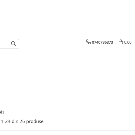
0740786373
0,00
ti
1-
24
din
26
produse