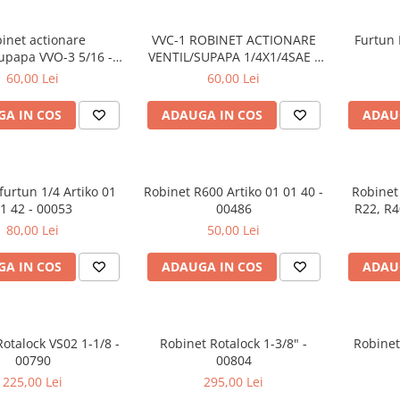
inet actionare
VVC-1 ROBINET ACTIONARE
Furtun 
supapa VVO-3 5/16 -
VENTIL/SUPAPA 1/4X1/4SAE -
5/16 - 00042
01689
60,00 Lei
60,00 Lei
A IN COS
ADAUGA IN COS
ADAU
furtun 1/4 Artiko 01
Robinet R600 Artiko 01 01 40 -
Robinet
1 42 - 00053
00486
R22, R4
80,00 Lei
50,00 Lei
A IN COS
ADAUGA IN COS
ADAU
otalock VS02 1-1/8 -
Robinet Rotalock 1-3/8" -
Robinet
00790
00804
225,00 Lei
295,00 Lei