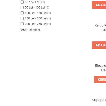
Valve termostatice de expansiune
Sub 50 Lei
(12)
ADAUG
Vizoare de lichid
50 Lei - 100 Lei
(9)
100 Lei - 150 Lei
(1)
Robineti
150 Lei - 200 Lei
(1)
Electrovalve, bobine
200 Lei - 250 Lei
(1)
Refco 
Motor ventilator
Vezi mai multe
106
7
Ventilatoare
Rezistente
ADAUG
Ventilator axial
Yale, balamale
Electr
1/4
CERE
Supapa 