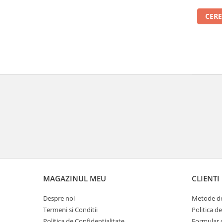
45P10160
CERE
MAGAZINUL MEU
CLIENTI
Despre noi
Metode de
Termeni si Conditii
Politica d
Politica de Confidentialitate
Formular 