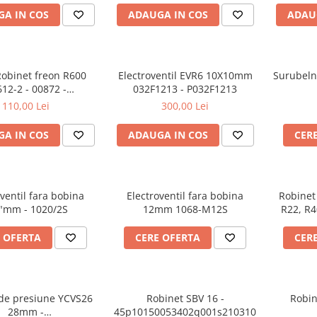
A IN COS
ADAUGA IN COS
ADAU
Robinet freon R600
Electroventil EVR6 10X10mm
Surubelni
12-2 - 00872 -
032F1213 - P032F1213
640126677934
110,00 Lei
300,00 Lei
A IN COS
ADAUGA IN COS
CER
oventil fara bobina
Electroventil fara bobina
Robinet
"mm - 1020/2S
12mm 1068-M12S
R22, R4
 OFERTA
CERE OFERTA
CER
de presiune YCVS26
Robinet SBV 16 -
Robin
28mm -
45p10150053402q001s210310