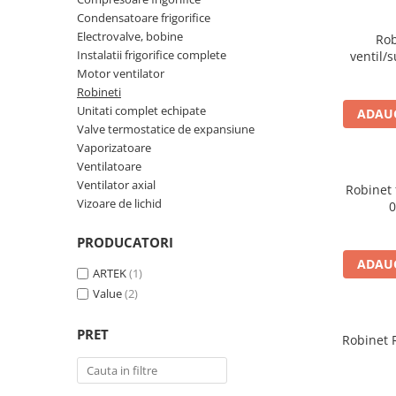
Accesorii aer conditionat
Compresoare Copeland
Condensatoare frigorifice
Compresoare Danfoss
Compresor aer conditionat
Electrovalve, bobine
Rob
Instalatii frigorifice complete
ventil/
Condensatoare frigorifice
Condensator aer conditionat
Motor ventilator
(capacitor)
Vaporizatoare
Robineti
Solutii igienizare
Unitati complet echipate
Tavan
ADAUG
Accesorii montaj aer condiționat
Valve termostatice de expansiune
Unghiular
Elemente mascare traseu aer
Vaporizatoare
Dublu flux
conditionat
Ventilatoare
Perete
Ventilator axial
Robinet 
Cubic
Vizoare de lichid
0
Automatizare
PRODUCATORI
Controlere
ADAUG
ARTEK
(1)
Panou comanda
Value
(2)
Separator ulei
Termostate
PRET
Robinet R
Filtre
Racorduri antivibrante