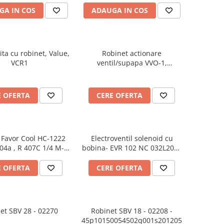
GA IN COS
ADAUGA IN COS
ta cu robinet, Value,
Robinet actionare
VCR1
ventil/supapa VVO-1,
1/4X1/4SAE - 00039
E OFERTA
CERE OFERTA
 Favor Cool HC-1222
Electroventil solenoid cu
04a , R 407C 1/4 M-
bobina- EVR 102 NC 032L2060
1/4F - 00051
- 01317
E OFERTA
CERE OFERTA
et SBV 28 - 02270
Robinet SBV 18 - 02208 -
45p10150054502q001s201205