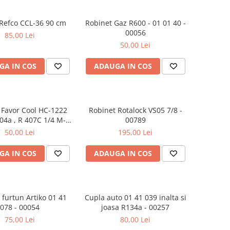
Refco CCL-36 90 cm
Robinet Gaz R600 - 01 01 40 -
00056
85,00 Lei
50,00 Lei
GA IN COS
ADAUGA IN COS
 Favor Cool HC-1222
Robinet Rotalock VS05 7/8 -
04a , R 407C 1/4 M-
00789
1/4F - 00051
50,00 Lei
195,00 Lei
GA IN COS
ADAUGA IN COS
 furtun Artiko 01 41
Cupla auto 01 41 039 inalta si
078 - 00054
joasa R134a - 00257
75,00 Lei
80,00 Lei