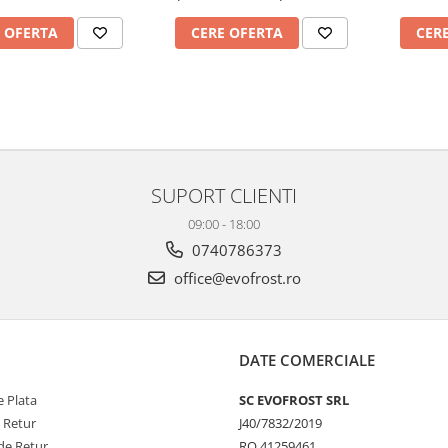
037202Q001S170829
 OFERTA
CERE OFERTA
CER
SUPORT CLIENTI
09:00 - 18:00
0740786373
office@evofrost.ro
DATE COMERCIALE
 Plata
SC EVOFROST SRL
e Retur
J40/7832/2019
de Retur
RO 41259461