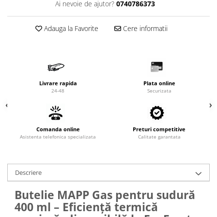
Valve termostatice de expansiune
Ai nevoie de ajutor?
0740786373
Vizoare de lichid
Adauga la Favorite
Cere informatii
Robineti
Electrovalve, bobine
Motor ventilator
Ventilatoare
Livrare rapida
Plata online
Rezistente
24-48
Securizata
Ventilator axial
Yale, balamale
Comanda online
Preturi competitive
Asistenta telefonica specializata
Calitate garantata
Descriere
Butelie MAPP Gas pentru sudură
400 ml – Eficiență termică