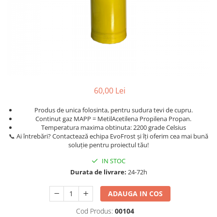
Accesorii aer conditionat
Compresoare Copeland
Compresoare Danfoss
Compresor aer conditionat
Condensatoare frigorifice
Condensator aer conditionat
(capacitor)
Vaporizatoare
Solutii igienizare
Tavan
Accesorii montaj aer condiționat
Unghiular
Elemente mascare traseu aer
Dublu flux
conditionat
60,00 Lei
Perete
Produs de unica folosinta, pentru sudura tevi de cupru.
Cubic
Continut gaz MAPP = MetilAcetilena Propilena Propan.
Automatizare
Temperatura maxima obtinuta: 2200 grade Celsius
📞 Ai întrebări? Contactează echipa EvoFrost și îți oferim cea mai bună
Controlere
soluție pentru proiectul tău!
Panou comanda
IN STOC
Separator ulei
Durata de livrare:
24-72h
Termostate
Filtre
ADAUGA IN COS
Racorduri antivibrante
Cod Produs:
00104