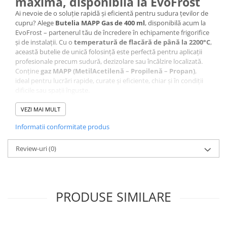
maximă, disponibilă la EvoFrost
Ai nevoie de o soluție rapidă și eficientă pentru sudura țevilor de
cupru? Alege
Butelia MAPP Gas de 400 ml
, disponibilă acum la
EvoFrost – partenerul tău de încredere în echipamente frigorifice
și de instalații. Cu o
temperatură de flacără de până la 2200°C
,
această butelie de unică folosință este perfectă pentru aplicații
profesionale precum sudură, dezizolare sau încălzire localizată.
Conține
gaz MAPP (MetilAcetilenă – Propilenă – Propan)
,
ideal pentru lucrări rapide, curate și eficiente, chiar și în condiții
dificile sau spații înguste.
✔️ Sudură rapidă și sigură
✔️ Performanță ridicată pentru profesioniști
VEZI MAI MULT
✔️ Flacără stabilă și temperatură ridicată
Informatii conformitate produs
Caracteristici tehnice:
Review-uri
(0)
Specificație
Detalii
Tip produs
Butelie MAPP gas de unică folosință
PRODUSE SIMILARE
Volum
400 ml
Compoziție gaz
MetilAcetilenă – Propilenă – Propan