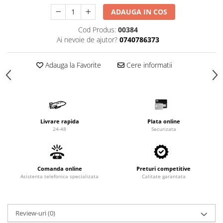
Valve termostatice de expansiune
ADAUGA IN COS
Vizoare de lichid
Cod Produs:
00384
Robineti
Ai nevoie de ajutor?
0740786373
Electrovalve, bobine
Motor ventilator
Adauga la Favorite
Cere informatii
Ventilatoare
Rezistente
Ventilator axial
Livrare rapida
Plata online
Yale, balamale
24-48
Securizata
Comanda online
Preturi competitive
Asistenta telefonica specializata
Calitate garantata
Review-uri
(0)