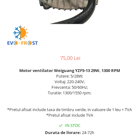
Accesorii aer conditionat
Compresoare Copeland
Compresoare Danfoss
Compresor aer conditionat
Condensatoare frigorifice
Condensator aer conditionat
(capacitor)
Vaporizatoare
Solutii igienizare
Tavan
Accesorii montaj aer condiționat
Unghiular
Elemente mascare traseu aer
Dublu flux
conditionat
75,00 Lei
Perete
Motor ventilator Weiguang YZF5-13 29W, 1300 RPM
Cubic
Putere: 5/28W;
Automatizare
Voltaj: 220-240V;
Frevcenta: 50/60Hz;
Controlere
Turatie: 1300/1550 rpm;
Panou comanda
Separator ulei
*Pretul afisat include taxa de timbru verde, in valoare de 1 leu + TVA
Termostate
*Pretul afisat include TVA
Filtre
IN STOC
Racorduri antivibrante
Durata de livrare:
24-72h