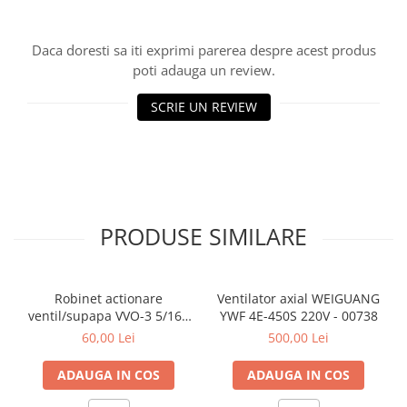
Daca doresti sa iti exprimi parerea despre acest produs
poti adauga un review.
SCRIE UN REVIEW
PRODUSE SIMILARE
Robinet actionare
Ventilator axial WEIGUANG
ventil/supapa VVO-3 5/16 -
YWF 4E-450S 220V - 00738
5/16 - 00042
60,00 Lei
500,00 Lei
ADAUGA IN COS
ADAUGA IN COS