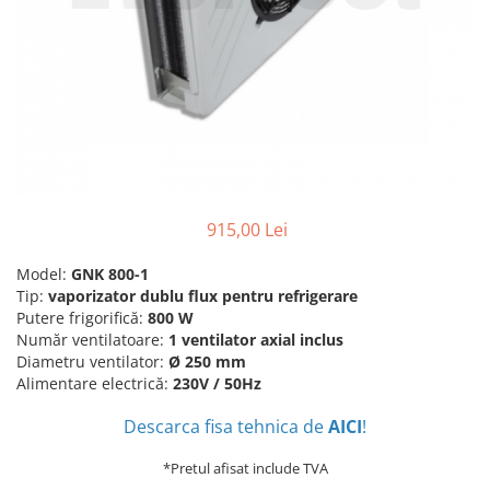
Accesorii aer conditionat
Compresoare Copeland
Compresoare Danfoss
Compresor aer conditionat
Condensatoare frigorifice
Condensator aer conditionat
(capacitor)
Vaporizatoare
Solutii igienizare
Tavan
Accesorii montaj aer condiționat
Unghiular
Elemente mascare traseu aer
Dublu flux
conditionat
Perete
915,00 Lei
Cubic
Model:
GNK 800-1
Automatizare
Tip:
v
aporizator dublu flux pentru refrigerare
Controlere
Putere frigorifică:
800 W
Număr ventilatoare:
1 ventilator axial inclus
Panou comanda
Diametru ventilator:
Ø 250 mm
Separator ulei
Alimentare electrică:
230V / 50Hz
Termostate
Descarca fisa tehnica de
AICI
!
Filtre
Racorduri antivibrante
*Pretul afisat include TVA