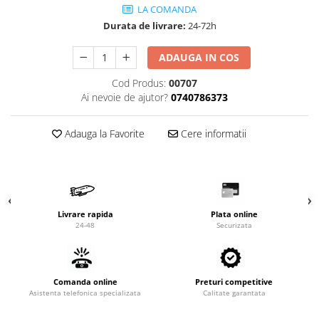
Valve termostatice de expansiune
LA COMANDA
Vizoare de lichid
Durata de livrare:
24-72h
Robineti
ADAUGA IN COS
Electrovalve, bobine
Cod Produs:
00707
Motor ventilator
Ai nevoie de ajutor?
0740786373
Ventilatoare
Rezistente
Adauga la Favorite
Cere informatii
Ventilator axial
Yale, balamale
Livrare rapida
Plata online
24-48
Securizata
Comanda online
Preturi competitive
Asistenta telefonica specializata
Calitate garantata