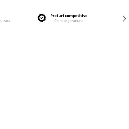
e
Preturi competitive
alizata
Calitate garantata