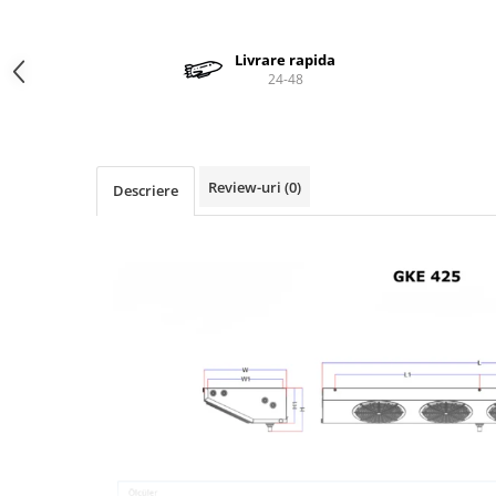
Valve termostatice de expansiune
Vizoare de lichid
Livrare rapida
Robineti
24-48
Electrovalve, bobine
Motor ventilator
Ventilatoare
Review-uri
(0)
Descriere
Rezistente
Ventilator axial
Yale, balamale