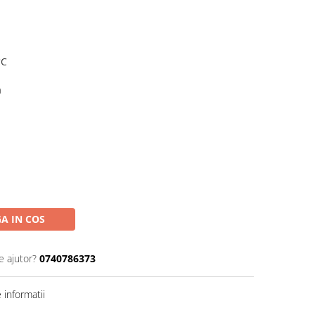
°C
m
A IN COS
e ajutor?
0740786373
informatii