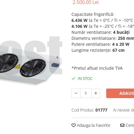
2.500,00 Lei
Capacitate frigorifică:
6.436 W
la Te = 0°C / Ti = -10°C
4.106 W
la Te = -25°C / Ti = -18
Număr ventilatoare:
4 bucăți
Diametru ventilatoare:
250 m
Putere ventilatoare:
4 x 20 W
Lungime rezistențe:
67 cm
*Pretul afisat include TVA
IN STOC
ADAUG
Cod Produs:
01777
Ai nevoie d
Adauga la Favorite
Cere 