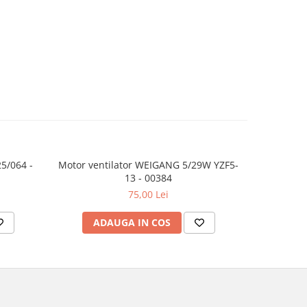
25/064 -
Motor ventilator WEIGANG 5/29W YZF5-
Compresor
13 - 00384
HT
75,00 Lei
ADAUGA IN COS
AD