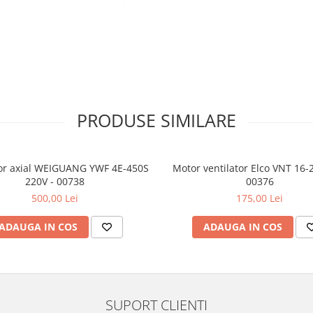
ventilatoare Ø250 mm,
ifică profesională, ideală pentru
itate de răcire ridicată. Cu o
 eficiente de Ø250 mm, acest
PRODUSE SIMILARE
erului rece în camerele
GKE 425 este compact, silențios și
iale sau industriale.
tor axial WEIGUANG YWF 4E-450S
Motor ventilator Elco VNT 16-
220V - 00738
00376
500,00 Lei
175,00 Lei
ADAUGA IN COS
ADAUGA IN COS
ntru aplicații de frigotehnie
SUPORT CLIENTI