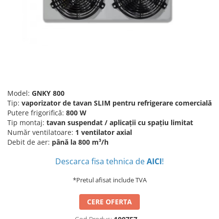
Accesorii aer conditionat
Compresoare Copeland
Compresoare Danfoss
Compresor aer conditionat
Condensatoare frigorifice
Condensator aer conditionat
(capacitor)
Vaporizatoare
Solutii igienizare
Tavan
Accesorii montaj aer condiționat
Unghiular
Elemente mascare traseu aer
Dublu flux
conditionat
Model:
GNKY 800
Perete
Tip:
v
aporizator de tavan SLIM pentru refrigerare comercială
Cubic
Putere frigorifică:
800 W
Tip montaj:
tavan suspendat / aplicații cu spațiu limitat
Automatizare
Număr ventilatoare:
1 ventilator axial
Controlere
Debit de aer:
până la 800 m³/h
Panou comanda
Descarca fisa tehnica de
AICI
!
Separator ulei
Termostate
*Pretul afisat include TVA
Filtre
CERE OFERTA
Racorduri antivibrante