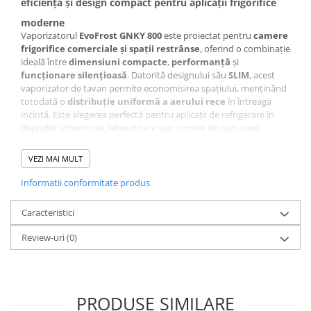
eficiență și design compact pentru aplicații frigorifice
moderne
Vaporizatorul
EvoFrost GNKY 800
este proiectat pentru
camere
frigorifice comerciale și spații restrânse
, oferind o combinație
ideală între
dimensiuni compacte
,
performanță
și
funcționare silențioasă
. Datorită designului său
SLIM
, acest
vaporizator de tavan permite economisirea spațiului, menținând
totodată o
distribuție uniformă a aerului rece
în întreaga
incintă. Este alegerea perfectă pentru aplicații de refrigerare în
depozite alimentare, laboratoare sau camere de maturare.
VEZI MAI MULT
✅
Caracteristici tehnice principale:
Informatii conformitate produs
Model:
GNKY 800
Tip:
v
aporizator de tavan SLIM pentru refrigerare
comercială
Caracteristici
Putere frigorifică:
800 W
Tip montaj:
tavan suspendat / aplicații cu spațiu limitat
Review-uri
(0)
Număr ventilatoare:
1 ventilator axial
Debit de aer:
până la 800 m³/h
Vaporizatoare frigorifice (suflante frigorifice) – eficiente pentru
PRODUSE SIMILARE
aplicații de frigotehnie profesională | EvoFrost