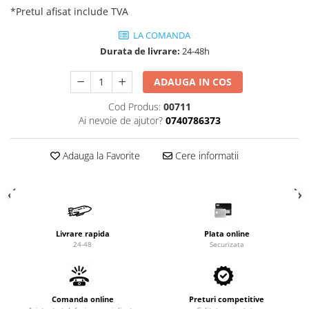
Valve termostatice de expansiune
*Pretul afisat include TVA
Vizoare de lichid
LA COMANDA
Robineti
Durata de livrare:
24-48h
Electrovalve, bobine
ADAUGA IN COS
Motor ventilator
Cod Produs:
00711
Ventilatoare
Ai nevoie de ajutor?
0740786373
Rezistente
Ventilator axial
Adauga la Favorite
Cere informatii
Yale, balamale
Livrare rapida
Plata online
24-48
Securizata
Comanda online
Preturi competitive