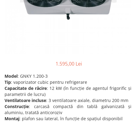
Accesorii aer conditionat
Compresoare Copeland
Compresoare Danfoss
Compresor aer conditionat
Condensatoare frigorifice
Condensator aer conditionat
(capacitor)
Vaporizatoare
Solutii igienizare
Tavan
Accesorii montaj aer condiționat
Unghiular
Elemente mascare traseu aer
Dublu flux
conditionat
Perete
1.595,00 Lei
Cubic
Model
: GNKY 1.200-3
Automatizare
Tip
: vaporizator cubic pentru refrigerare
Controlere
Capacitate de răcire
: 12 kW (în funcție de agentul frigorific și
parametrii de lucru)
Panou comanda
Ventilatoare incluse
: 3 ventilatoare axiale, diametru 200 mm
Separator ulei
Construcție
: carcasă compactă din tablă galvanizată și
Termostate
aluminiu, tratată anticoroziv
Montaj
: plafon sau lateral, în funcție de spațiul disponibil
Filtre
Racorduri antivibrante