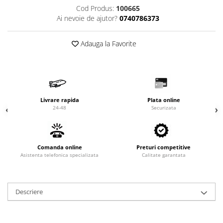
Valve termostatice de expansiune
Cod Produs:
100665
Vizoare de lichid
Ai nevoie de ajutor?
0740786373
Robineti
Adauga la Favorite
Electrovalve, bobine
Motor ventilator
Ventilatoare
Rezistente
Livrare rapida
Plata online
Ventilator axial
24-48
Securizata
Yale, balamale
Comanda online
Preturi competitive
Asistenta telefonica specializata
Calitate garantata
Descriere