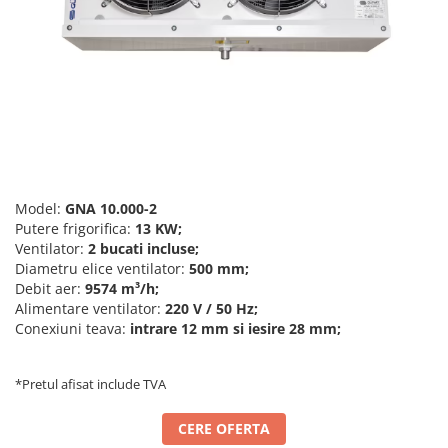
Accesorii aer conditionat
Compresoare Copeland
Compresoare Danfoss
Compresor aer conditionat
Condensatoare frigorifice
Condensator aer conditionat
(capacitor)
Vaporizatoare
Solutii igienizare
Tavan
Accesorii montaj aer condiționat
Unghiular
Elemente mascare traseu aer
Dublu flux
conditionat
Perete
Model:
GNA 10.000-2
Putere frigorifica:
13 KW;
Cubic
Ventilator:
2 bucati incluse;
Automatizare
Diametru elice ventilator:
500 mm;
Controlere
Debit aer:
9574 m³/h;
Alimentare ventilator:
220 V / 50 Hz;
Panou comanda
Conexiuni teava:
intrare 12 mm si iesire 28 mm;
Separator ulei
Termostate
*Pretul afisat include TVA
Filtre
Racorduri antivibrante
CERE OFERTA