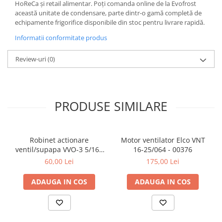
HoReCa și retail alimentar. Poți comanda online de la Evofrost
această unitate de condensare, parte dintr-o gamă completă de
echipamente frigorifice disponibile din stoc pentru livrare rapidă.
Informatii conformitate produs
Review-uri
(0)
PRODUSE SIMILARE
Robinet actionare
Motor ventilator Elco VNT
ventil/supapa VVO-3 5/16 -
16-25/064 - 00376
5/16 - 00042
60,00 Lei
175,00 Lei
ADAUGA IN COS
ADAUGA IN COS