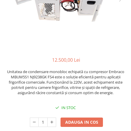
Accesorii aer conditionat
Compresoare Copeland
Compresoare Danfoss
Compresor aer conditionat
Condensatoare frigorifice
Condensator aer conditionat
(capacitor)
Vaporizatoare
Solutii igienizare
Tavan
Accesorii montaj aer condiționat
Unghiular
Elemente mascare traseu aer
Dublu flux
conditionat
12.500,00 Lei
Perete
Cubic
Unitatea de condensare monobloc echipată cu compresor Embraco
Automatizare
MBUM5S1 NJ9238GK FS4 este o soluție eficientă pentru aplicații
frigorifice comerciale. Funcționând la 220V, acest echipament este
Controlere
potrivit pentru camere frigorifice, vitrine și spații de refrigerare,
Panou comanda
asigurând răcire constantă și consum optim de energie.
Separator ulei
Termostate
IN STOC
Filtre
Racorduri antivibrante
ADAUGA IN COS