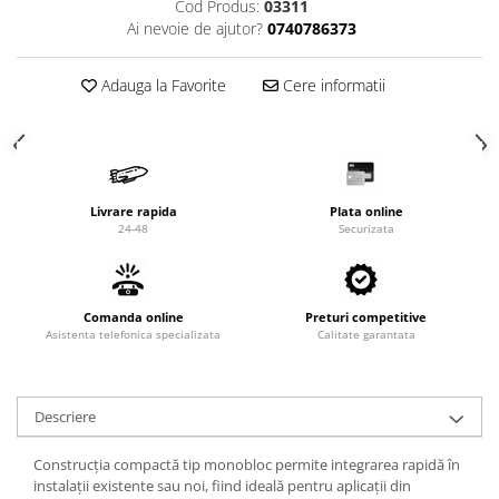
Valve termostatice de expansiune
Cod Produs:
03311
Ai nevoie de ajutor?
0740786373
Vizoare de lichid
Robineti
Adauga la Favorite
Cere informatii
Electrovalve, bobine
Motor ventilator
Ventilatoare
Rezistente
Livrare rapida
Plata online
24-48
Securizata
Ventilator axial
Yale, balamale
Comanda online
Preturi competitive
Asistenta telefonica specializata
Calitate garantata
Descriere
Construcția compactă tip monobloc permite integrarea rapidă în
instalații existente sau noi, fiind ideală pentru aplicații din