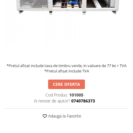
Accesorii aer conditionat
Compresoare Copeland
Compresoare Danfoss
Compresor aer conditionat
Condensatoare frigorifice
Condensator aer conditionat
(capacitor)
Vaporizatoare
Solutii igienizare
Tavan
Accesorii montaj aer condiționat
Unghiular
Elemente mascare traseu aer
Dublu flux
conditionat
Perete
*Pretul afisat include taxa de timbru verde, in valoare de 77 lei + TVA
Cubic
*Pretul afisat include TVA
Automatizare
CERE OFERTA
Controlere
Panou comanda
Cod Produs:
101005
Separator ulei
Ai nevoie de ajutor?
0740786373
Termostate
Adauga la Favorite
Filtre
Racorduri antivibrante