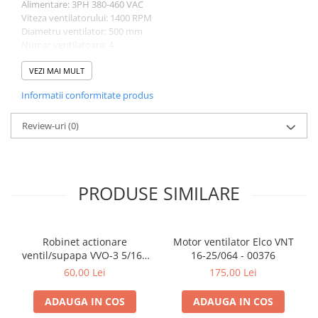
Alimentare: 3PH 380-460 VAC
Viteza ventilatorului: 1400 RPM
Diametru ventilator: 500 mm
Numar ventilatoare: 4
Motor ventilator: EBM Papst (marca motorului poate varia)
Evacuare: 5/8"
VEZI MAI MULT
Capacitate de racire: 73470 W
Informatii conformitate produs
Dimensiuni: L 3350 mm x W 788 mm x H 1580 mm
Review-uri
(0)
PRODUSE SIMILARE
Robinet actionare
Motor ventilator Elco VNT
ventil/supapa VVO-3 5/16 -
16-25/064 - 00376
5/16 - 00042
60,00 Lei
175,00 Lei
ADAUGA IN COS
ADAUGA IN COS