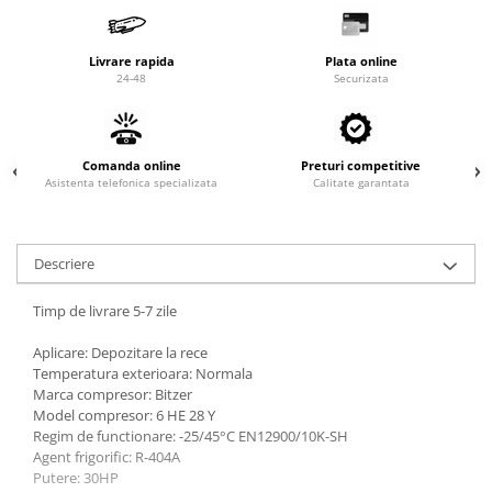
Valve termostatice de expansiune
Vizoare de lichid
Livrare rapida
Plata online
Robineti
24-48
Securizata
Electrovalve, bobine
Motor ventilator
Comanda online
Preturi competitive
Ventilatoare
Asistenta telefonica specializata
Calitate garantata
Rezistente
Ventilator axial
Descriere
Yale, balamale
Timp de livrare 5-7 zile
Aplicare: Depozitare la rece
Temperatura exterioara: Normala
Marca compresor: Bitzer
Model compresor: 6 HE 28 Y
Regim de functionare: -25/45°C EN12900/10K-SH
Agent frigorific: R-404A
Putere: 30HP