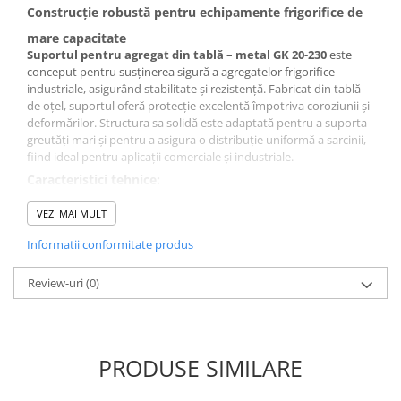
Construcție robustă pentru echipamente frigorifice de
mare capacitate
Suportul pentru agregat din tablă – metal GK 20-230
este
conceput pentru susținerea sigură a agregatelor frigorifice
industriale, asigurând stabilitate și rezistență. Fabricat din tablă
de oțel, suportul oferă protecție excelentă împotriva coroziunii și
deformărilor. Structura sa solidă este adaptată pentru a suporta
greutăți mari și pentru a asigura o distribuție uniformă a sarcinii,
fiind ideal pentru aplicații comerciale și industriale.
Caracteristici tehnice:
Model
: GK 20-230
Material
: Tablă de oțel și vopsită, protecție anticorozivă
VEZI MAI MULT
Capacitate
: Adaptată pentru agregate frigorifice de mare
Informatii conformitate produs
capacitate
Compatibilitate
: Potrivit pentru unități de condensare și
agregate frigorifice diverse
Review-uri
(0)
EvoFrost
îți oferă suporturi metalice de înaltă calitate pentru
agregate frigorifice, concepute pentru siguranță, rezistență și
durabilitate.
PRODUSE SIMILARE