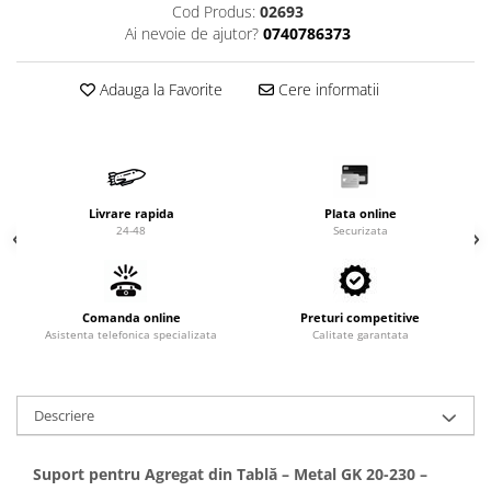
Valve termostatice de expansiune
Cod Produs:
02693
Ai nevoie de ajutor?
0740786373
Vizoare de lichid
Robineti
Adauga la Favorite
Cere informatii
Electrovalve, bobine
Motor ventilator
Ventilatoare
Rezistente
Livrare rapida
Plata online
24-48
Securizata
Ventilator axial
Yale, balamale
Comanda online
Preturi competitive
Asistenta telefonica specializata
Calitate garantata
Descriere
Suport pentru Agregat din Tablă – Metal GK 20-230 –