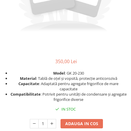
Accesorii aer conditionat
Compresoare Copeland
Compresoare Danfoss
Compresor aer conditionat
Condensatoare frigorifice
Condensator aer conditionat
(capacitor)
Vaporizatoare
Solutii igienizare
Tavan
Accesorii montaj aer condiționat
Unghiular
Elemente mascare traseu aer
Dublu flux
conditionat
Perete
350,00 Lei
Cubic
Model
: GK 20-230
Automatizare
Material
: Tablă de oțel și vopsită, protecție anticorozivă
Capacitate
: Adaptată pentru agregate frigorifice de mare
Controlere
capacitate
Panou comanda
Compatibilitate
: Potrivit pentru unități de condensare și agregate
Separator ulei
frigorifice diverse
Termostate
IN STOC
Filtre
Racorduri antivibrante
ADAUGA IN COS