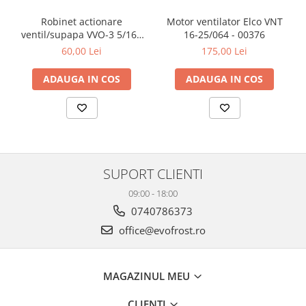
Robinet actionare
Motor ventilator Elco VNT
ventil/supapa VVO-3 5/16 -
16-25/064 - 00376
5/16 - 00042
60,00 Lei
175,00 Lei
ADAUGA IN COS
ADAUGA IN COS
SUPORT CLIENTI
09:00 - 18:00
0740786373
office@evofrost.ro
MAGAZINUL MEU
CLIENTI