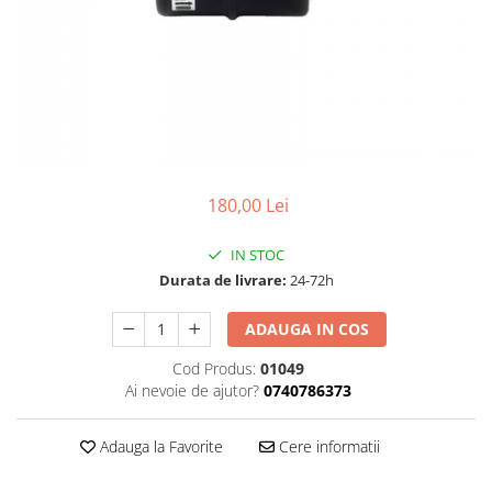
Accesorii aer conditionat
Compresoare Copeland
Compresoare Danfoss
Compresor aer conditionat
Condensatoare frigorifice
Condensator aer conditionat
(capacitor)
Vaporizatoare
Solutii igienizare
Tavan
Accesorii montaj aer condiționat
Unghiular
Elemente mascare traseu aer
Dublu flux
conditionat
180,00 Lei
Perete
Cubic
IN STOC
Durata de livrare:
24-72h
Automatizare
Controlere
ADAUGA IN COS
Panou comanda
Cod Produs:
01049
Separator ulei
Ai nevoie de ajutor?
0740786373
Termostate
Filtre
Adauga la Favorite
Cere informatii
Racorduri antivibrante