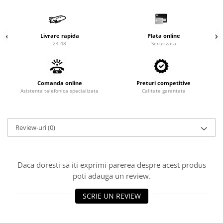
Valve termostatice de expansiune
Vizoare de lichid
Robineti
Livrare rapida
Plata online
24-48
Securizata
Electrovalve, bobine
Motor ventilator
Ventilatoare
Comanda online
Preturi competitive
Asistenta telefonica specializata
Calitate garantata
Rezistente
Ventilator axial
Yale, balamale
Review-uri
(0)
Daca doresti sa iti exprimi parerea despre acest produs
poti adauga un review.
SCRIE UN REVIEW