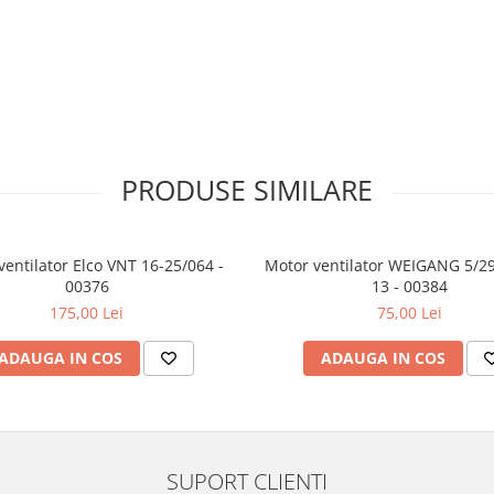
gama Compresoare frigorifice.
ntactezi. Echipa noastra de
tita sa raspunda cu profesionalism
PRODUSE SIMILARE
ventilator Elco VNT 16-25/064 -
Motor ventilator WEIGANG 5/2
00376
13 - 00384
175,00 Lei
75,00 Lei
ADAUGA IN COS
ADAUGA IN COS
SUPORT CLIENTI