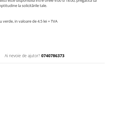
isti este disponibila intre orele 9:00 si 18:00, pregatita sa
itudine la solicitările tale.
u verde, in valoare de 4.5 lei + TVA
Ai nevoie de ajutor?
0740786373