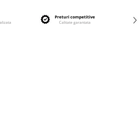
e
Preturi competitive
alizata
Calitate garantata