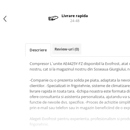
Valve termostatice de expansiune
Vizoare de lichid
Livrare rapida
Robineti
24-48
Electrovalve, bobine
Motor ventilator
Ventilatoare
Review-uri
(0)
Descriere
Rezistente
Ventilator axial
Compresor L´unite AE4425Y-FZ disponibil la Evofrost, atat o
nostru, cat si la magazinul nostru din Soseaua Giurgiului, n
Yale, balamale
-Companie cu o prezenta solida pe piata, adaptata la nevoil
clientilor. -Specializati in frigotehnie, sisteme de climatizar
livrare rapida in toata tara. -Echipa noastra este formata di
ofere consultanta si asistenta personalizata, ajutandu-va sa
functie de nevoile dvs. specifice. -Proces de achizitie simpl
prin e-mail sau telefon sau in magazin beneficiind de o ex
Alegeti Evofrost pentru experienta, profesionalism si prod
frigotehnic.