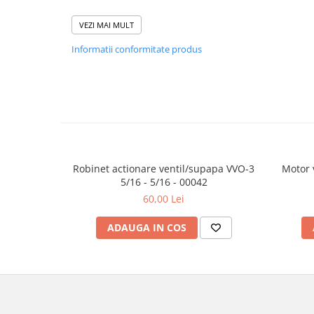
Produsul - Compresor L´unite AE4425Y-FZ - face parte din 
VEZI MAI MULT
Daca ai intrebari ori nevoie de asistenta, nu ezita să ne co
Informatii conformitate produs
specialisti este disponibila intre orele 9:00 si 18:00, prega
si promptitudine la solicitările tale.
· office@evofrost.ro
· 0740 786 373
Robinet actionare ventil/supapa VVO-3
Motor 
5/16 - 5/16 - 00042
60,00 Lei
ADAUGA IN COS