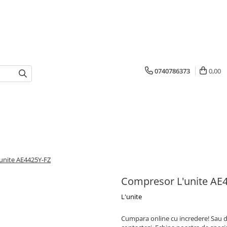
0740786373
0,00
unite AE4425Y-FZ
Compresor L'unite AE
L'unite
Cumpara online cu incredere! Sau dac