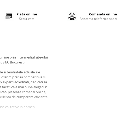
Plata online
Comanda onlin
Securizata
Asistenta telefonica speci
nline prin intermediul site-ului
r. 31A, Bucuresti.
e si tendintele actuale ale
e, oferim preturi competitive si
n experti acreditati, dedicati sa
 faceti cele mai bune alegeri in
ificat- plaseaza comenzi online,
perienta de cumparare eficienta.
use calitative in domeniul