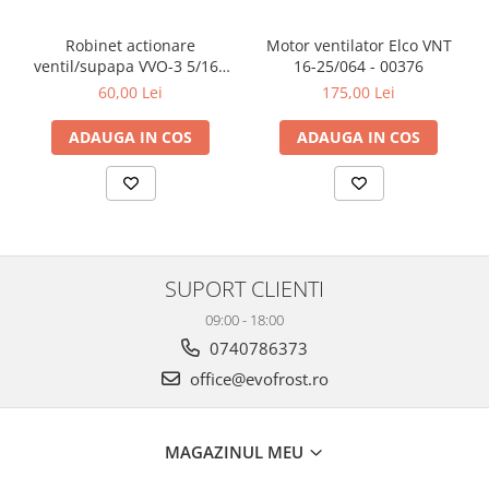
Cu o greutate de 31 kg și alimentare trifazată standard, QR3-44 se
integrează în agregate frigorifice noi sau poate fi utilizat la
Robinet actionare
Motor ventilator Elco VNT
înlocuirea compresoarelor existente compatibile R449A.
ventil/supapa VVO-3 5/16 -
16-25/064 - 00376
Capacitatea de ulei de 1500 cm³ și constructia hermetică asigură
5/16 - 00042
funcționare stabilă în exploatare continuă.
60,00 Lei
175,00 Lei
ADAUGA IN COS
ADAUGA IN COS
SUPORT CLIENTI
09:00 - 18:00
0740786373
office@evofrost.ro
MAGAZINUL MEU