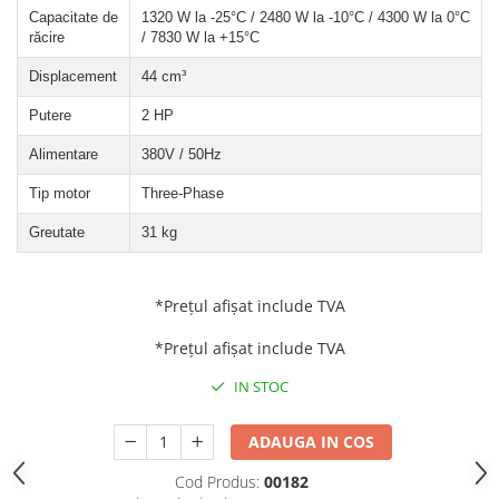
Valve termostatice de expansiune
Capacitate de
1320 W la -25°C / 2480 W la -10°C / 4300 W la 0°C
Vizoare de lichid
răcire
/ 7830 W la +15°C
Robineti
Displacement
44 cm³
Electrovalve, bobine
Putere
2 HP
Motor ventilator
Alimentare
380V / 50Hz
Ventilatoare
Tip motor
Three-Phase
Rezistente
Greutate
31 kg
Ventilator axial
Yale, balamale
*Prețul afișat include TVA
*Prețul afișat include TVA
IN STOC
ADAUGA IN COS
Cod Produs:
00182