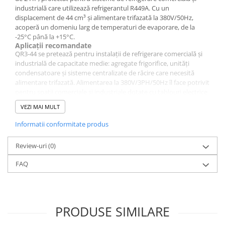
industrială care utilizează refrigerantul R449A. Cu un
displacement de 44 cm³ și alimentare trifazată la 380V/50Hz,
acoperă un domeniu larg de temperaturi de evaporare, de la
-25°C până la +15°C.
Aplicații recomandate
QR3-44 se pretează pentru instalații de refrigerare comercială și
industrială de capacitate medie: agregate frigorifice, unități
condensatoare și sisteme centralizate de răcire care necesită
alimentare trifazată. Alimentarea la 380V/3PH/50Hz îl face potrivit
pentru spații comerciale și industriale dotate cu tablouri electrice
trifazate.
VEZI MAI MULT
Capacitate de răcire și performanță
Compresorul oferă o capacitate de răcire de 4300 W la 0°C și 7830
Informatii conformitate produs
W la +15°C, cu valori măsurate la temperatură de condensare
54.5°C și frecvență 50Hz. Performanța acoperă atât regimuri de
Review-uri
(0)
temperatură medie, cât și aplicații care necesită temperaturi de
evaporare mai coborâte, până la -25°C unde oferă 1320 W.
FAQ
De ce R449A?
R449A este un refrigerant HFO/HFC cu GWP redus față de R404A
și R22, utilizat ca înlocuitor în sisteme de refrigerare comercială.
Alegerea unui compresor compatibil R449A precum QR3-44
permite alinierea instalațiilor la cerințele reglementărilor F-Gas
PRODUSE SIMILARE
fără modificări majore ale infrastructurii existente.
Instalare și compatibilitate