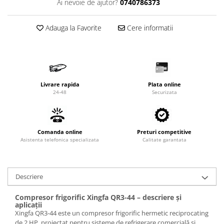
Ai nevoie de ajutor?
0740786373
Adauga la Favorite
Cere informatii
Livrare rapida
Plata online
24-48
Securizata
Comanda online
Preturi competitive
Asistenta telefonica specializata
Calitate garantata
Descriere
Compresor frigorific Xingfa QR3-44 – descriere și
aplicații
Xingfa QR3-44 este un compresor frigorific hermetic reciprocating
de 2 HP, proiectat pentru sisteme de refrigerare comercială și