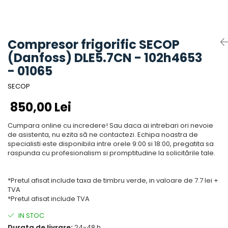
Accesorii aer conditionat
Compresoare Copeland
Compresoare Danfoss
Compresor aer conditionat
Condensatoare frigorifice
Condensator aer conditionat
Compresor frigorific SECOP
(capacitor)
Vaporizatoare
(Danfoss) DLE5.7CN - 102h4653
Solutii igienizare
Tavan
- 01065
Accesorii montaj aer condiționat
Unghiular
Elemente mascare traseu aer
SECOP
Dublu flux
conditionat
850,00 Lei
Perete
Cubic
Cumpara online cu incredere! Sau daca ai intrebari ori nevoie
Automatizare
de asistenta, nu ezita să ne contactezi. Echipa noastra de
specialisti este disponibila intre orele 9:00 si 18:00, pregatita sa
Controlere
raspunda cu profesionalism si promptitudine la solicitările tale.
Panou comanda
Separator ulei
*Pretul afisat include taxa de timbru verde, in valoare de 7.7 lei +
Termostate
TVA
*Pretul afisat include TVA
Filtre
Racorduri antivibrante
IN STOC
Durata de livrare:
24-48 h