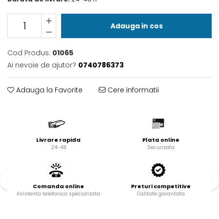
Valve termostatice de
expansiune
Vizoare de lichid
Adauga in cos
Robineti
Cod Produs:
01065
Electrovalve, bobine
Ai nevoie de ajutor?
0740786373
Motor ventilator
Ventilatoare
Adauga la Favorite
Cere informatii
Rezistente
Ventilator axial
Yale, balamale
Livrare rapida
Plata online
24-48
Securizata
Comanda online
Preturi competitive
Asistenta telefonica specializata
Calitate garantata