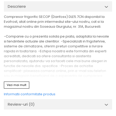
Descriere
Compresor frigorific SECOP (Danfoss) DLE5.7CN disponibil la
Evofrost, atat online prin intermediul site-ului nostru, cat si la
magazinul nostru din Soseaua Giurgiului, nr. 31A, Bucuresti.
-Companie cu o prezenta solida pe piata, adaptata la nevoile
si tendintele actuale ale clientilor. -Specializati in frigotehnie,
sisteme de climatizare, oferim preturi competitive si livrare
rapida in toata tara. -Echipa noastra este formata din experti
acreditati, dedicati sa ofere consultanta si asistenta
personalizata, ajutandu-va sa faceti cele mai bune alegeri in
functie de nevoile dvs. specifice. -Proces de achizitie
simplificat- plaseaza comenzi online, prin e-mail sau telefon
sau in magazin beneficiind de o experienta de cumparare
eficienta.
Vezi mai mult
Alegeti Evofrost pentru experienta, profesionalism si produse
Informatii conformitate produs
calitative in domeniul frigotehnic.
Review-uri
(0)
Produsul - Compresor frigorific SECOP (Danfoss) DLE5.7CN -
face parte din gama Compresoare frigorifice.