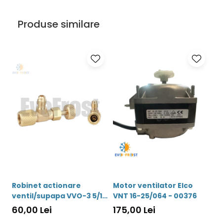
Daca ai intrebari ori nevoie de asistenta, nu ezita să ne
contactezi. Echipa noastra de specialisti este disponibila intre
Produse similare
orele 9:00 si 18:00, pregatita sa raspunda cu profesionalism si
promptitudine la solicitările tale.
· office@evofrost.ro
· 0740 786 373
Robinet actionare
Motor ventilator Elco
M
ventil/supapa VVO-3 5/16
VNT 16-25/064 - 00376
W
- 5/16 - 00042
0
60,00 Lei
175,00 Lei
7