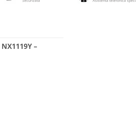
Securizata
Asistenta telefonica speci
A NX1119Y –