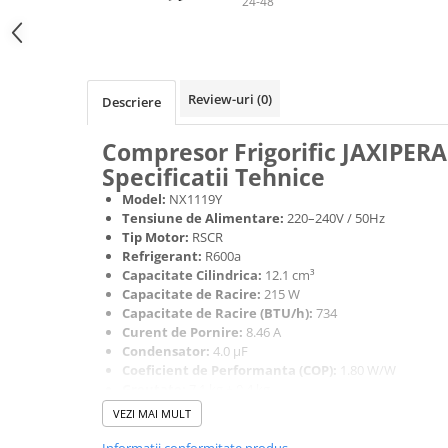
Valve termostatice de expansiune
24-48
Vizoare de lichid
Robineti
Electrovalve, bobine
Review-uri
(0)
Descriere
Motor ventilator
Compresor Frigorific JAXIPER
Ventilatoare
Specificatii Tehnice
Rezistente
Model:
NX1119Y
Ventilator axial
Tensiune de Alimentare:
220–240V / 50Hz
Tip Motor:
RSCR
Yale, balamale
Refrigerant:
R600a
Capacitate Cilindrica:
12.1 cm³
Capacitate de Racire:
215 W
Capacitate de Racire (BTU/h):
734
Curent de Pornire:
8.46 A
Condensator:
4.0 µF
Coeficient de Performanta (COP):
1.80 W/W
Greutate:
7.1 kg ± 0.4 kg
Tip Ulei:
Mineral
VEZI MAI MULT