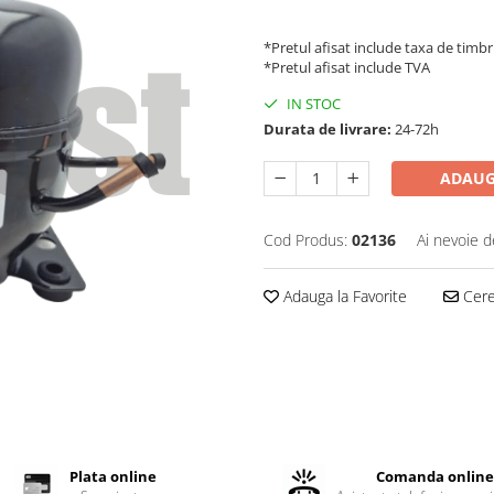
*Pretul afisat include taxa de timbr
*Pretul afisat include TVA
IN STOC
Durata de livrare:
24-72h
ADAUG
Cod Produs:
02136
Ai nevoie d
Adauga la Favorite
Cere 
Plata online
Comanda onlin