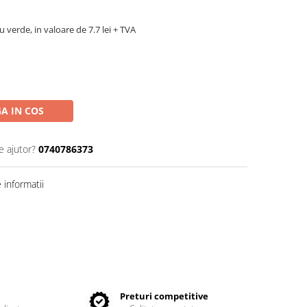
u verde, in valoare de 7.7 lei + TVA
A IN COS
e ajutor?
0740786373
informatii
e
Preturi competitive