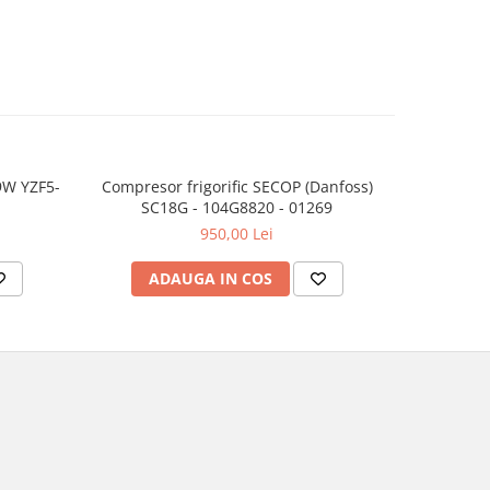
9W YZF5-
Compresor frigorific SECOP (Danfoss)
Compresor
SC18G - 104G8820 - 01269
HT
950,00 Lei
ADAUGA IN COS
AD