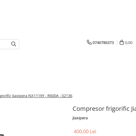
0740786373
0,00
gorific Jiaxipera NX1119Y - R600A - 02136
Compresor frigorific J
Jiaxipera
400,00 Lei