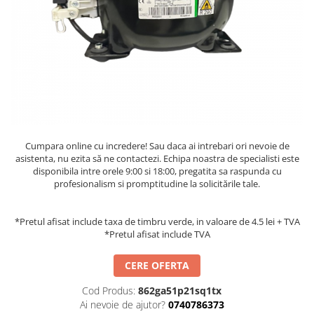
Accesorii aer conditionat
Compresoare Copeland
Compresoare Danfoss
Compresor aer conditionat
Condensatoare frigorifice
Condensator aer conditionat
(capacitor)
Vaporizatoare
Solutii igienizare
Tavan
Accesorii montaj aer condiționat
Unghiular
Elemente mascare traseu aer
Dublu flux
conditionat
Perete
Cumpara online cu incredere! Sau daca ai intrebari ori nevoie de
asistenta, nu ezita să ne contactezi. Echipa noastra de specialisti este
Cubic
disponibila intre orele 9:00 si 18:00, pregatita sa raspunda cu
Automatizare
profesionalism si promptitudine la solicitările tale.
Controlere
Panou comanda
*Pretul afisat include taxa de timbru verde, in valoare de 4.5 lei + TVA
*Pretul afisat include TVA
Separator ulei
Termostate
CERE OFERTA
Filtre
Cod Produs:
862ga51p21sq1tx
Racorduri antivibrante
Ai nevoie de ajutor?
0740786373