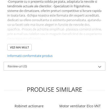
-Companie cu o prezenta solida pe piata, adaptata la nevoile si
tendintele actuale ale clientilor. -Specializati in frigotehnie,
sisteme de climatizare, oferim preturi competitive si livrare rapida
in toata tara. -Echipa noastra este formata din experti acreditati,
dedicati sa ofere consultanta si asistenta personalizata, ajutandu-
va sa faceti cele mai bune alegeri in functie de nevoile dvs.
specifice. -Proces de achizitie simplificat- plaseaza comenzi online,
prin e-mail sau telefon sau in magazin beneficiind de o experienta
de cumparare eficienta.
Alegeti Evofrost pentru experienta, profesionalism si produse
VEZI MAI MULT
calitative in domeniul frigotehnic.
Informatii conformitate produs
Produsul - Compresor frigorific congelare Embraco NEU6214U -
face parte din gama Compresoare frigorifice.
Review-uri
(0)
Daca ai intrebari ori nevoie de asistenta, nu ezita să ne contactezi.
Echipa noastra de specialisti este disponibila intre orele 9:00 si
18:00, pregatita sa raspunda cu profesionalism si promptitudine
PRODUSE SIMILARE
la solicitările tale.
· office@evofrost.ro
· 0740 786 373
Robinet actionare
Motor ventilator Elco VNT