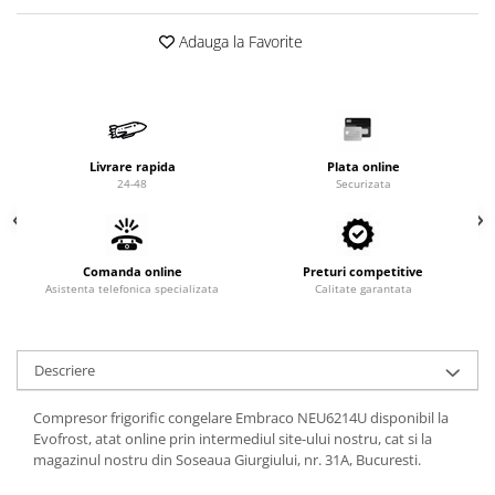
Valve termostatice de expansiune
Vizoare de lichid
Adauga la Favorite
Robineti
Electrovalve, bobine
Motor ventilator
Livrare rapida
Plata online
Ventilatoare
24-48
Securizata
Rezistente
Ventilator axial
Comanda online
Preturi competitive
Yale, balamale
Asistenta telefonica specializata
Calitate garantata
Descriere
Compresor frigorific congelare Embraco NEU6214U disponibil la
Evofrost, atat online prin intermediul site-ului nostru, cat si la
magazinul nostru din Soseaua Giurgiului, nr. 31A, Bucuresti.