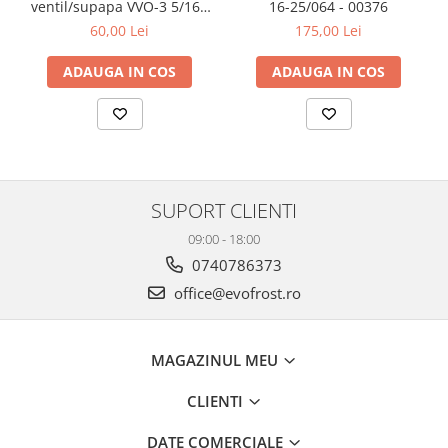
ventil/supapa VVO-3 5/16 -
16-25/064 - 00376
5/16 - 00042
60,00 Lei
175,00 Lei
ADAUGA IN COS
ADAUGA IN COS
SUPORT CLIENTI
09:00 - 18:00
0740786373
office@evofrost.ro
MAGAZINUL MEU
CLIENTI
DATE COMERCIALE