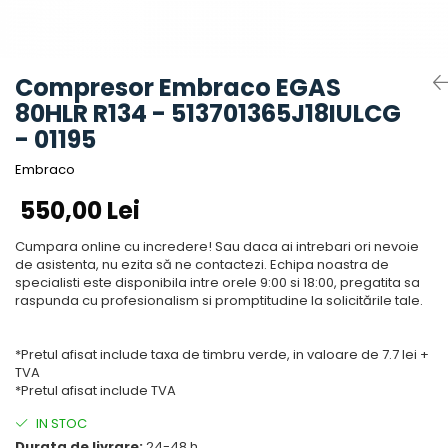
Accesorii aer conditionat
Compresoare Copeland
Compresoare Danfoss
Compresor aer conditionat
Condensatoare frigorifice
Condensator aer conditionat
Compresor Embraco EGAS
(capacitor)
Vaporizatoare
80HLR R134 - 513701365J18IULCG
Solutii igienizare
Tavan
- 01195
Accesorii montaj aer condiționat
Unghiular
Elemente mascare traseu aer
Embraco
Dublu flux
conditionat
550,00 Lei
Perete
Cubic
Cumpara online cu incredere! Sau daca ai intrebari ori nevoie
Automatizare
de asistenta, nu ezita să ne contactezi. Echipa noastra de
specialisti este disponibila intre orele 9:00 si 18:00, pregatita sa
Controlere
raspunda cu profesionalism si promptitudine la solicitările tale.
Panou comanda
Separator ulei
*Pretul afisat include taxa de timbru verde, in valoare de 7.7 lei +
Termostate
TVA
*Pretul afisat include TVA
Filtre
Racorduri antivibrante
IN STOC
Durata de livrare:
24-48 h