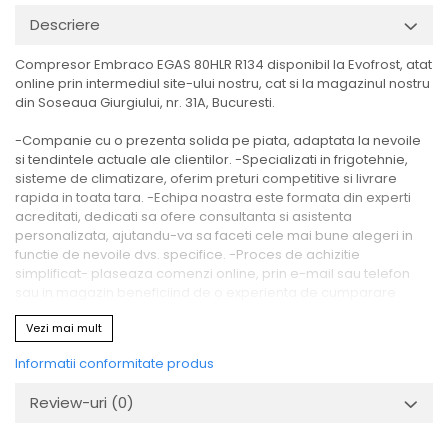
Descriere
Compresor Embraco EGAS 80HLR R134 disponibil la Evofrost, atat
online prin intermediul site-ului nostru, cat si la magazinul nostru
din Soseaua Giurgiului, nr. 31A, Bucuresti.
-Companie cu o prezenta solida pe piata, adaptata la nevoile
si tendintele actuale ale clientilor. -Specializati in frigotehnie,
sisteme de climatizare, oferim preturi competitive si livrare
rapida in toata tara. -Echipa noastra este formata din experti
acreditati, dedicati sa ofere consultanta si asistenta
personalizata, ajutandu-va sa faceti cele mai bune alegeri in
functie de nevoile dvs. specifice. -Proces de achizitie
simplificat- plaseaza comenzi online, prin e-mail sau telefon
sau in magazin beneficiind de o experienta de cumparare
eficienta.
Vezi mai mult
Alegeti Evofrost pentru experienta, profesionalism si produse
Informatii conformitate produs
calitative in domeniul frigotehnic.
Review-uri
(0)
Produsul - Compresor Embraco EGAS 80HLR R134 - face parte
din gama Compresoare frigorifice.