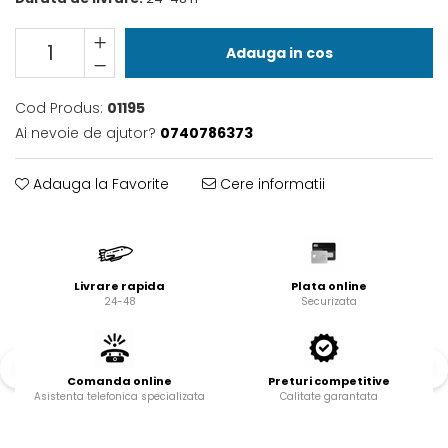
Valve termostatice de
expansiune
Vizoare de lichid
Adauga in cos
Robineti
Cod Produs:
01195
Electrovalve, bobine
Ai nevoie de ajutor?
0740786373
Motor ventilator
Ventilatoare
Adauga la Favorite
Cere informatii
Rezistente
Ventilator axial
Yale, balamale
Livrare rapida
Plata online
24-48
Securizata
Comanda online
Preturi competitive
Asistenta telefonica specializata
Calitate garantata