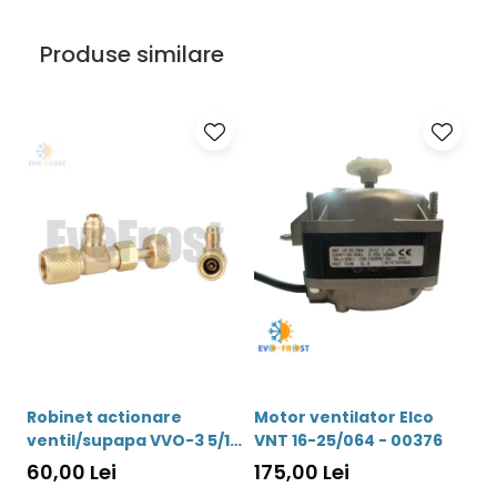
Daca ai intrebari ori nevoie de asistenta, nu ezita să ne
contactezi. Echipa noastra de specialisti este disponibila intre
Produse similare
orele 9:00 si 18:00, pregatita sa raspunda cu profesionalism si
promptitudine la solicitările tale.
· office@evofrost.ro
· 0740 786 373
Robinet actionare
Motor ventilator Elco
M
ventil/supapa VVO-3 5/16
VNT 16-25/064 - 00376
W
- 5/16 - 00042
0
60,00 Lei
175,00 Lei
7