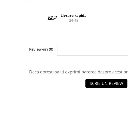
Valve termostatice de expansiune
Vizoare de lichid
Livrare rapida
Robineti
24-48
Electrovalve, bobine
Motor ventilator
Ventilatoare
Review-uri
(0)
Rezistente
Ventilator axial
Yale, balamale
Daca doresti sa iti exprimi parerea despre acest 
SCRIE UN REVIEW