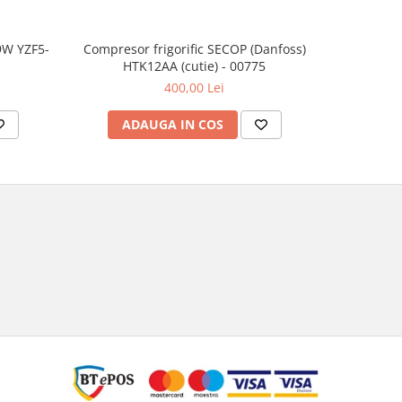
9W YZF5-
Compresor frigorific SECOP (Danfoss)
Compresor
HTK12AA (cutie) - 00775
SC1
400,00 Lei
ADAUGA IN COS
AD