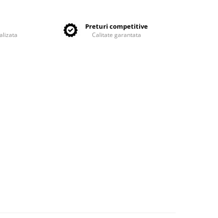
e
Preturi competitive
alizata
Calitate garantata