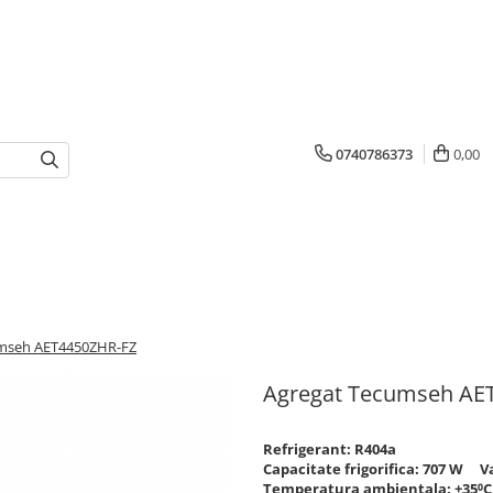
0740786373
0,00
umseh AET4450ZHR-FZ
Agregat Tecumseh AE
Refrigerant: R404a
Capacitate frigorifica: 707 W V
Temperatura ambientala: +35⁰C