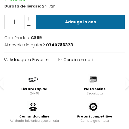
Valve termostatice de
expansiune
Durata de livrare:
24-72h
Vizoare de lichid
Adauga in cos
Robineti
Electrovalve, bobine
Cod Produs:
C899
Motor ventilator
Ai nevoie de ajutor?
0740786373
Ventilatoare
Rezistente
Adauga la Favorite
Cere informatii
Ventilator axial
Yale, balamale
Livrare rapida
Plata online
24-48
Securizata
Comanda online
Preturi competitive
Asistenta telefonica specializata
Calitate garantata