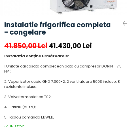
Accesorii aer conditionat
Compresoare Copeland
Compresoare Danfoss
Compresor aer conditionat
Condensatoare frigorifice
Condensator aer conditionat
Instalatie frigorifica completa
(capacitor)
Vaporizatoare
- congelare
Solutii igienizare
Tavan
Accesorii montaj aer condiționat
Unghiular
41.850,00 Lei
41.430,00 Lei
Elemente mascare traseu aer
Dublu flux
conditionat
Instalatia conține următoarele:
Perete
Cubic
1.Unitate carcasata complet echipata cu compresor DORIN - 7.5
HP ;
Automatizare
Controlere
2. Vaporizator cubic GND 7.000-2, 2 ventilatoare 500S incluse, 8
rezistente incluse;
Panou comanda
Separator ulei
3. Valva termostatica TS2;
Termostate
4. Orificiu (duza);
Filtre
5. Tablou comanda ELIWELL
Racorduri antivibrante
IN STOC