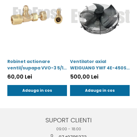
Robinet actionare
Ventilator axial
M
ventil/supapa VVO-3 5/16
WEIGUANG YWF 4E-450S
V
- 5/16 - 00042
220V - 00738
60,00 Lei
500,00 Lei
1
Adauga in cos
Adauga in cos
SUPORT CLIENTI
09:00 - 18:00