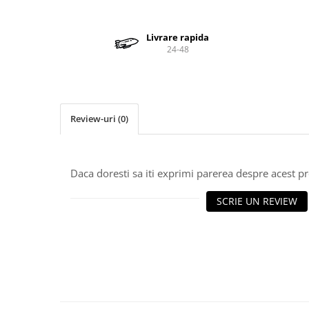
Valve termostatice de expansiune
Vizoare de lichid
Livrare rapida
Robineti
24-48
Electrovalve, bobine
Motor ventilator
Ventilatoare
Review-uri
(0)
Rezistente
Ventilator axial
Yale, balamale
Daca doresti sa iti exprimi parerea despre acest 
SCRIE UN REVIEW