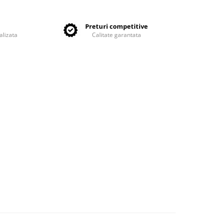
e
Preturi competitive
alizata
Calitate garantata