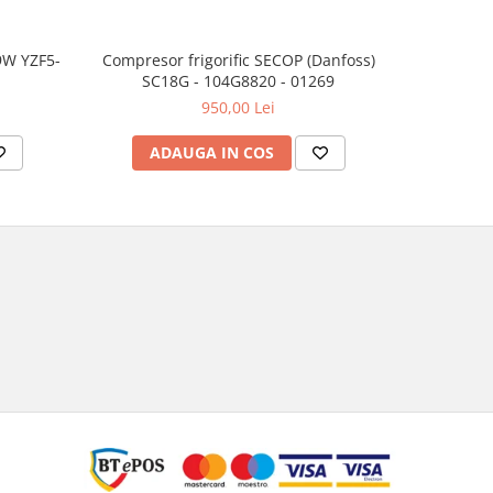
9W YZF5-
Compresor frigorific SECOP (Danfoss)
Compresor
SC18G - 104G8820 - 01269
HT
950,00 Lei
ADAUGA IN COS
AD