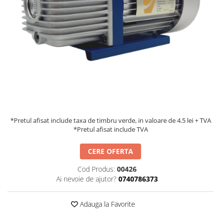
Accesorii aer conditionat
Compresoare Copeland
Compresoare Danfoss
Compresor aer conditionat
Condensatoare frigorifice
Condensator aer conditionat
(capacitor)
Vaporizatoare
Solutii igienizare
Tavan
Accesorii montaj aer condiționat
Unghiular
Elemente mascare traseu aer
Dublu flux
conditionat
Perete
Cubic
*Pretul afisat include taxa de timbru verde, in valoare de 4.5 lei + TVA
Automatizare
*Pretul afisat include TVA
Controlere
CERE OFERTA
Panou comanda
Separator ulei
Cod Produs:
00426
Ai nevoie de ajutor?
0740786373
Termostate
Filtre
Adauga la Favorite
Racorduri antivibrante