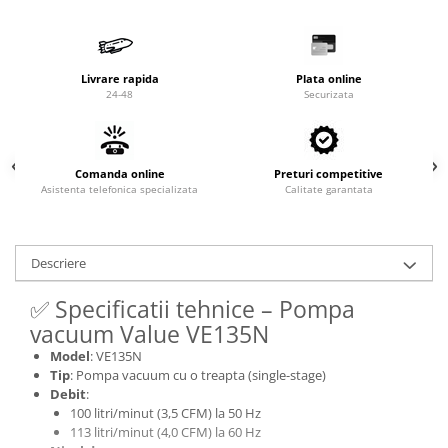
Valve termostatice de expansiune
Vizoare de lichid
Robineti
Livrare rapida
Plata online
Electrovalve, bobine
24-48
Securizata
Motor ventilator
Ventilatoare
Comanda online
Preturi competitive
Rezistente
Asistenta telefonica specializata
Calitate garantata
Ventilator axial
Yale, balamale
Descriere
✅ Specificatii tehnice – Pompa
vacuum Value VE135N
Model
: VE135N
Tip
: Pompa vacuum cu o treapta (single-stage)
Debit
:
100 litri/minut (3,5 CFM) la 50 Hz
113 litri/minut (4,0 CFM) la 60 Hz