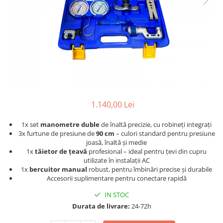
Accesorii aer conditionat
Compresoare Copeland
Compresoare Danfoss
Compresor aer conditionat
Condensatoare frigorifice
Condensator aer conditionat
(capacitor)
Vaporizatoare
Solutii igienizare
Tavan
Accesorii montaj aer condiționat
Unghiular
Elemente mascare traseu aer
Dublu flux
conditionat
Perete
1.140,00 Lei
Cubic
1x set
manometre duble
de înaltă precizie, cu robineți integrați
Automatizare
3x furtune de presiune de
90 cm
– culori standard pentru presiune
joasă, înaltă și medie
Controlere
1x
tăietor de țeavă
profesional – ideal pentru țevi din cupru
Panou comanda
utilizate în instalații AC
Separator ulei
1x
bercuitor manual
robust, pentru îmbinări precise și durabile
Accesorii suplimentare pentru conectare rapidă
Termostate
Filtre
IN STOC
Durata de livrare:
24-72h
Racorduri antivibrante