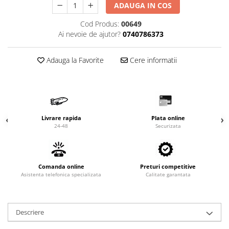
Valve termostatice de expansiune
ADAUGA IN COS
Vizoare de lichid
Cod Produs:
00649
Robineti
Ai nevoie de ajutor?
0740786373
Electrovalve, bobine
Adauga la Favorite
Cere informatii
Motor ventilator
Ventilatoare
Rezistente
Ventilator axial
Livrare rapida
Plata online
Yale, balamale
24-48
Securizata
Comanda online
Preturi competitive
Asistenta telefonica specializata
Calitate garantata
Descriere