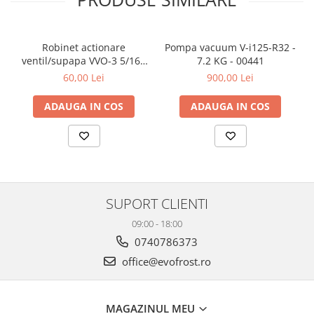
Citiri clare și precise cu ajutorul manometrelor colorate
Furtune flexibile, rezistente la presiune, cu conexiuni standard
Trusă compactă și portabilă – ideală pentru intervenții rapide
pe teren
Robinet actionare
Pompa vacuum V-i125-R32 -
Calitate garantată de brandul Value – apreciat de specialiștii
ventil/supapa VVO-3 5/16 -
7.2 KG - 00441
HVAC
5/16 - 00042
60,00 Lei
900,00 Lei
Trusa contine unelte fiabile și complete pentru intervenții
eficiente.
ADAUGA IN COS
ADAUGA IN COS
EvoFrost – Soluții complete de climatizare, la standarde
profesionale.
SUPORT CLIENTI
09:00 - 18:00
0740786373
office@evofrost.ro
MAGAZINUL MEU