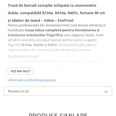
Trusă de bercuit complet echipată cu manometre
duble, compatibilă R134a, R410a, R407c, furtune 90 cm
și tăietor de țeavă – Value – EvoFrost
Pentru profesioniștii din domeniul HVAC care doresc eficiență și
mobilitate,
trusa Value completă pentru întreținerea și
instalarea instalațiilor frigorifice
este alegerea ideală. Acest
set all-in-one este conceput special pentru lucrul cu agenți
frigorifici
R134a, R410a și R407c
, fiind potrivit atât pentru
diagnosticare, cât și pentru lucrări de montaj și service.
Conținutul trusei:
1x set
manometre duble
de înaltă precizie, cu robineți
integrați
3x furtune de presiune de
90 cm
– culori standard pentru
VEZI MAI MULT
presiune joasă, înaltă și medie
Informatii conformitate produs
1x
tăietor de țeavă
profesional – ideal pentru țevi din cupru
utilizate în instalații AC
1x
bercuitor manual
robust, pentru îmbinări precise și
Review-uri
(0)
durabile
Accesorii suplimentare pentru conectare rapidă
Caracteristici principale:
Compatibilitate cu freonii
R134a, R410a, R407c
PRODUSE SIMILARE