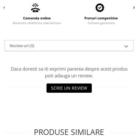
Valve termostatice de expansiune
Vizoare de lichid
Comanda online
Preturi competitive
Robineti
Asistenta telefonica specializata
Calitate garantata
Electrovalve, bobine
Motor ventilator
Review-uri
(0)
Ventilatoare
Rezistente
Ventilator axial
Daca doresti sa iti exprimi parerea despre acest produs
poti adauga un review.
Yale, balamale
SCRIE UN REVIEW
PRODUSE SIMILARE