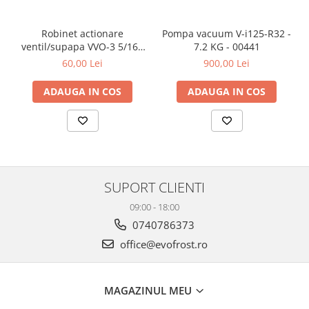
Robinet actionare
Pompa vacuum V-i125-R32 -
ventil/supapa VVO-3 5/16 -
7.2 KG - 00441
5/16 - 00042
60,00 Lei
900,00 Lei
ADAUGA IN COS
ADAUGA IN COS
SUPORT CLIENTI
09:00 - 18:00
0740786373
office@evofrost.ro
MAGAZINUL MEU