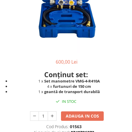
Accesorii aer conditionat
Compresoare Copeland
Compresoare Danfoss
Compresor aer conditionat
Condensatoare frigorifice
Condensator aer conditionat
(capacitor)
Vaporizatoare
Solutii igienizare
Tavan
Accesorii montaj aer condiționat
Unghiular
Elemente mascare traseu aer
Dublu flux
conditionat
Perete
600,00 Lei
Cubic
Conținut set:
Automatizare
1 x
Set manometre VMG-4-R410A
Controlere
4 x
furtunuri de 150 cm
1 x
geantă de transport durabilă
Panou comanda
Separator ulei
IN STOC
Termostate
Filtre
ADAUGA IN COS
Racorduri antivibrante
Cod Produs:
01563