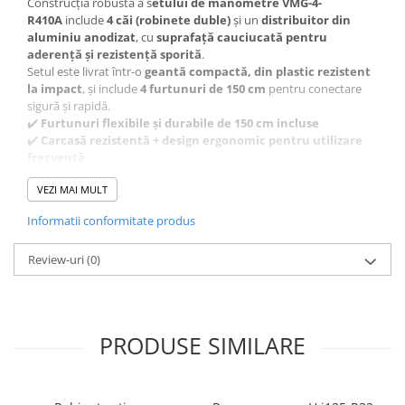
Construcția robustă a s
etului de manometre VMG-4-
R410A
include
4 căi (robinete duble)
și un
distribuitor din
aluminiu anodizat
, cu
suprafață cauciucată pentru
aderență și rezistență sporită
.
Setul este livrat într-o
geantă compactă, din plastic rezistent
la impact
, și include
4 furtunuri de 150 cm
pentru conectare
sigură și rapidă.
✔️
Furtunuri flexibile și durabile de 150 cm incluse
✔️
Carcasă rezistentă + design ergonomic pentru utilizare
frecventă
VEZI MAI MULT
Conținut set:
Informatii conformitate produs
1 x
Set manometre VMG-4-R410A
4 x
furtunuri de 150 cm
Review-uri
(0)
1 x
geantă de transport durabilă
🛒
Comandă online pe
www.evofrost.ro
și bucură-te de livrare
rapidă și consultanță tehnică oferită de specialiștii EvoFrost.
PRODUSE SIMILARE
EvoFrost – Soluții profesionale pentru instalații frigorifice.