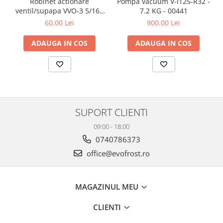
Robinet actionare
Pompa vacuum V-i125-R32 -
ventil/supapa VVO-3 5/16 -
7.2 KG - 00441
5/16 - 00042
60,00 Lei
900,00 Lei
ADAUGA IN COS
ADAUGA IN COS
SUPORT CLIENTI
09:00 - 18:00
0740786373
office@evofrost.ro
MAGAZINUL MEU
CLIENTI