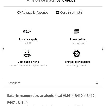
Valve termostatice de expansiune
Ai nevoie de ajutor?
0740786373
Vizoare de lichid
Adauga la Favorite
Cere informatii
Robineti
Electrovalve, bobine
Motor ventilator
Ventilatoare
Livrare rapida
Plata online
24-48
Securizata
Rezistente
Ventilator axial
Yale, balamale
Comanda online
Preturi competitive
Asistenta telefonica specializata
Calitate garantata
Descriere
Baterie manometru analogic 4 cai VMG-4-R410 ( R410,
R407 , R134 )