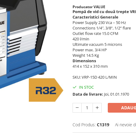
Producator VALUE
Pompă de vid cu două trepte VR
Caracteristici Generale
Power Supply 230 Vca – 50 Hz
Connections 1/4″, 3/8“, 1/2“ flare
Outlet flow rate 15.0 CFM
420 l/min
Ultimate vacuum 5 microns
Power max. 3/4 HP
Weight 14.5 Kg
Dimensions
414 x 152 x 310 mm
SKU: VRP-15D 420 L/MIN
IN STOC
Data de livrare:
Joi, 01.01.1970
ADAUG
Cod Produs:
C1319
Ai nevoie d