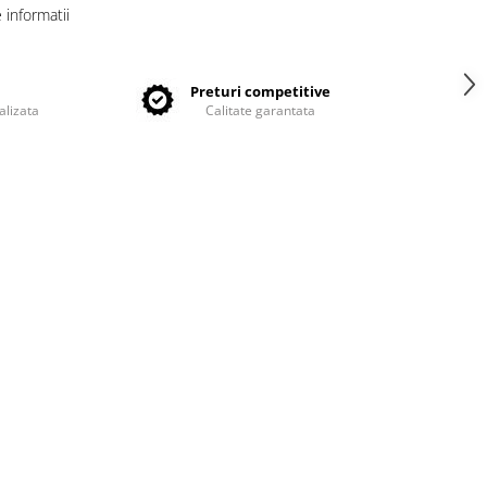
informatii
e
Preturi competitive
alizata
Calitate garantata