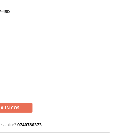
P-15D
A IN COS
e ajutor?
0740786373