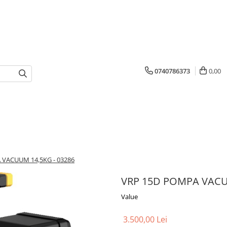
0740786373
0,00
VACUUM 14,5KG - 03286
VRP 15D POMPA VACU
Value
3.500,00 Lei