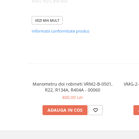
414 x 152 x 310 mm
SKU: VRP-15D 420 L/MIN
VEZI MAI MULT
Informatii conformitate produs
Manometru doi robineti VRM2-B-0501,
VMG-2-
R22, R134A, R404A - 00060
400,00 Lei
ADAUGA IN COS