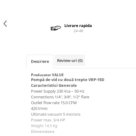
Valve termostatice de expansiune
Vizoare de lichid
Robineti
Livrare rapida
Electrovalve, bobine
24-48
Motor ventilator
Ventilatoare
Rezistente
Review-uri
(0)
Descriere
Ventilator axial
Producator VALUE
Yale, balamale
Pompă de vid cu două trepte VRP-15D
Caracteristici Generale
Power Supply 230 Vca – 50 Hz
Connections 1/4″, 3/8“, 1/2“ flare
Outlet flow rate 15.0 CFM
420 l/min
Ultimate vacuum 5 microns
Power max. 3/4 HP
Weight 14.5 Kg
Dimensions