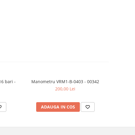
6 bari -
Manometru VRM1-B-0403 - 00342
Baterie 
R32
200,00 Lei
ADAUGA IN COS
AD