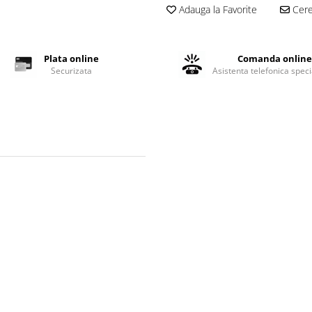
Adauga la Favorite
Cere 
Plata online
Comanda onlin
Securizata
Asistenta telefonica speci