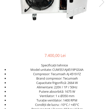
Accesorii aer conditionat
Compresoare Copeland
Compresoare Danfoss
Compresor aer conditionat
Condensatoare frigorifice
Condensator aer conditionat
(capacitor)
Vaporizatoare
Solutii igienizare
Tavan
Accesorii montaj aer condiționat
Unghiular
Elemente mascare traseu aer
Dublu flux
conditionat
Perete
7.400,00 Lei
Cubic
Automatizare
Specificații tehnice
Model unitate: CUM5S1AJ4519PGS4A
Controlere
Compresor: Tecumseh AJ 4519 FZ
Panou comanda
Brand compresor: Tecumseh
Separator ulei
Capacitate frigorifică: 2664 W
Alimentare: 220V / 1P / 50Hz
Termostate
Putere absorbită: 1675 W
Filtre
Ventilator: 1 x Ø350 mm
Turație ventilator: 1400 RPM
Racorduri antivibrante
Condiții de lucru: -10°C / +45°C