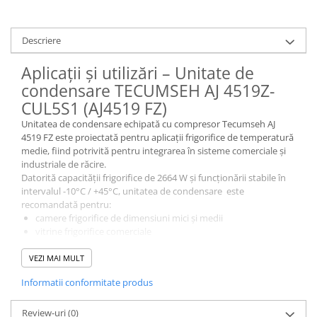
Descriere
Aplicații și utilizări – Unitate de
condensare TECUMSEH AJ 4519Z-
CUL5S1 (AJ4519 FZ)
Unitatea de condensare echipată cu compresor Tecumseh AJ
4519 FZ este proiectată pentru aplicații frigorifice de temperatură
medie, fiind potrivită pentru integrarea în sisteme comerciale și
industriale de răcire.
Datorită capacității frigorifice de 2664 W și funcționării stabile în
intervalul -10°C / +45°C, unitatea de condensare este
recomandată pentru:
camere frigorifice de dimensiuni mici și medii
vitrine frigorifice comerciale
spații frigorifice pentru retail alimentar
spații HoReCa (restaurante, cafenele, magazine alimentare)
VEZI MAI MULT
instalații frigorifice pentru depozitare produse perisabile
Informatii conformitate produs
aplicații de refrigerare în sectorul alimentar și logistic
Compresorul Tecumseh AJ 4519 FZ asigură o funcționare eficientă
în regim continuu, fiind optim pentru sisteme frigorifice care
Review-uri
(0)