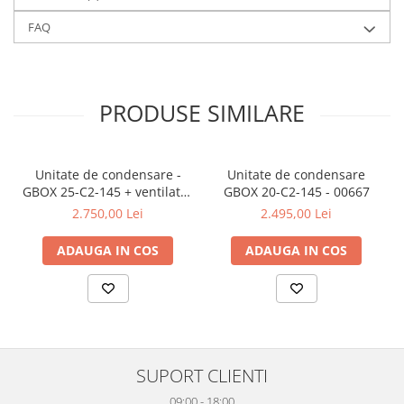
necesită stabilitate, consum controlat și fiabilitate pe termen
FAQ
lung.
Unitatea este compatibilă cu diverse configurații de instalații
frigorifice și poate fi utilizată atât în proiecte noi, cât și pentru
înlocuirea unităților existente din sisteme de refrigerare.
Prin construcția robustă și parametrii tehnici echilibrați, acest
PRODUSE SIMILARE
model reprezintă o soluție eficientă pentru profesioniștii HVAC
care caută echipamente fiabile pentru aplicații comerciale
standard.
Unitate de condensare -
Unitate de condensare
GBOX 25-C2-145 + ventilator
GBOX 20-C2-145 - 00667
450S - 00936
2.750,00 Lei
2.495,00 Lei
ADAUGA IN COS
ADAUGA IN COS
SUPORT CLIENTI
09:00 - 18:00