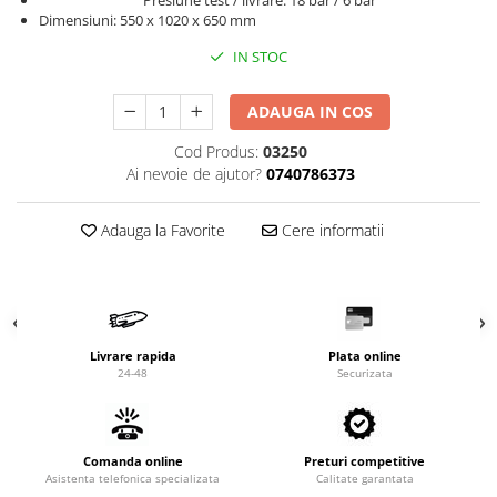
Valve termostatice de expansiune
Presiune test / livrare: 18 bar / 6 bar
Dimensiuni: 550 x 1020 x 650 mm
Vizoare de lichid
IN STOC
Robineti
Electrovalve, bobine
ADAUGA IN COS
Motor ventilator
Cod Produs:
03250
Ventilatoare
Ai nevoie de ajutor?
0740786373
Rezistente
Adauga la Favorite
Cere informatii
Ventilator axial
Yale, balamale
Livrare rapida
Plata online
24-48
Securizata
Comanda online
Preturi competitive
Asistenta telefonica specializata
Calitate garantata