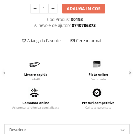
Valve termostatice de expansiune
ADAUGA IN COS
Vizoare de lichid
Robineti
Cod Produs:
00193
Ai nevoie de ajutor?
0740786373
Electrovalve, bobine
Motor ventilator
Adauga la Favorite
Cere informatii
Ventilatoare
Rezistente
Ventilator axial
Yale, balamale
Livrare rapida
Plata online
24-48
Securizata
Comanda online
Preturi competitive
Asistenta telefonica specializata
Calitate garantata
Descriere