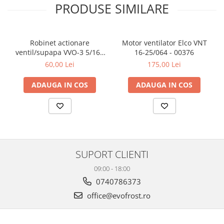
PRODUSE SIMILARE
la solicitările tale.
· office@evofrost.ro
· 0740 786 373
Robinet actionare
Motor ventilator Elco VNT
ventil/supapa VVO-3 5/16 -
16-25/064 - 00376
5/16 - 00042
60,00 Lei
175,00 Lei
ADAUGA IN COS
ADAUGA IN COS
SUPORT CLIENTI
09:00 - 18:00
0740786373
office@evofrost.ro