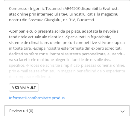
Compresor frigorific Tecumseh AE4450Z disponibil la Evofrost,
atat online prin intermediul site-ului nostru, cat si la magazinul
nostru din Soseaua Giurgiului, nr. 31A, Bucuresti.
-Companie cu o prezenta solida pe piata, adaptata la nevoile si
tendintele actuale ale clientilor. -Specializati in frigotehnie,
sisteme de climatizare, oferim preturi competitive si livrare rapida
in toata tara. -Echipa noastra este formata din experti acreditati,
dedicati sa ofere consultanta si asistenta personalizata, ajutandu-
va sa faceti cele mai bune alegeri in functie de nevoile dvs.
specifice. -Proces de achizitie simplificat- plaseaza comenzi online,
prin e-mail sau telefon sau in magazin beneficiind de o experienta
de cumparare eficienta.
Alegeti Evofrost pentru experienta, profesionalism si produse
VEZI MAI MULT
calitative in domeniul frigotehnic.
Informatii conformitate produs
Produsul - Compresor frigorific Tecumseh AE4450Z - face parte
din gama Compresoare frigorifice.
Review-uri
(0)
Daca ai intrebari ori nevoie de asistenta, nu ezita să ne contactezi.
Echipa noastra de specialisti este disponibila intre orele 9:00 si
18:00, pregatita sa raspunda cu profesionalism si promptitudine