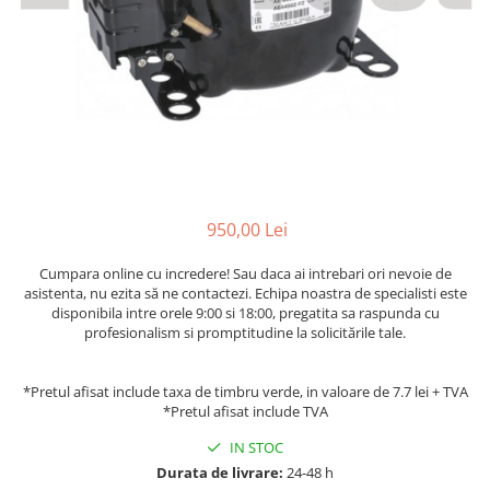
Accesorii aer conditionat
Compresoare Copeland
Compresoare Danfoss
Compresor aer conditionat
Condensatoare frigorifice
Condensator aer conditionat
(capacitor)
Vaporizatoare
Solutii igienizare
Tavan
Accesorii montaj aer condiționat
Unghiular
Elemente mascare traseu aer
Dublu flux
conditionat
Perete
950,00 Lei
Cubic
Cumpara online cu incredere! Sau daca ai intrebari ori nevoie de
Automatizare
asistenta, nu ezita să ne contactezi. Echipa noastra de specialisti este
disponibila intre orele 9:00 si 18:00, pregatita sa raspunda cu
Controlere
profesionalism si promptitudine la solicitările tale.
Panou comanda
Separator ulei
*Pretul afisat include taxa de timbru verde, in valoare de 7.7 lei + TVA
Termostate
*Pretul afisat include TVA
Filtre
IN STOC
Racorduri antivibrante
Durata de livrare:
24-48 h