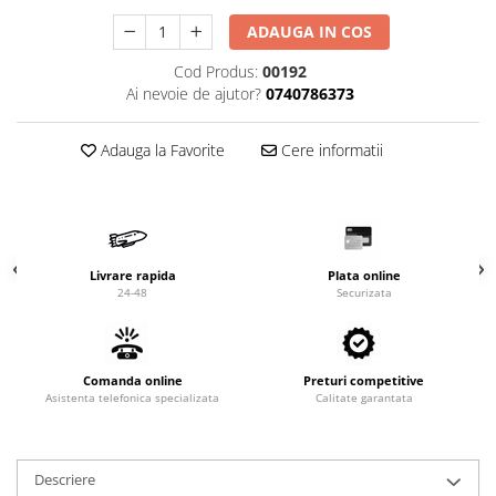
Valve termostatice de expansiune
ADAUGA IN COS
Vizoare de lichid
Robineti
Cod Produs:
00192
Ai nevoie de ajutor?
0740786373
Electrovalve, bobine
Motor ventilator
Adauga la Favorite
Cere informatii
Ventilatoare
Rezistente
Ventilator axial
Yale, balamale
Livrare rapida
Plata online
24-48
Securizata
Comanda online
Preturi competitive
Asistenta telefonica specializata
Calitate garantata
Descriere