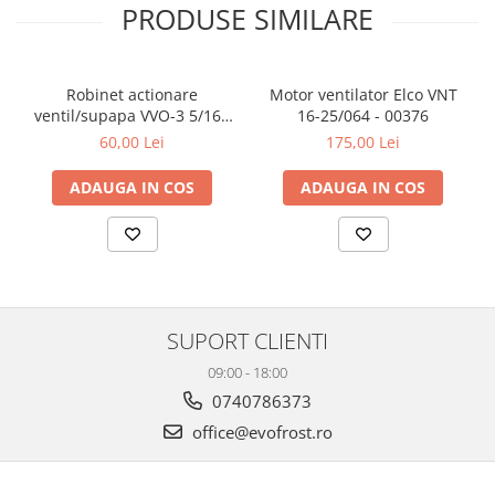
PRODUSE SIMILARE
la solicitările tale.
· office@evofrost.ro
· 0740 786 373
Robinet actionare
Motor ventilator Elco VNT
ventil/supapa VVO-3 5/16 -
16-25/064 - 00376
5/16 - 00042
60,00 Lei
175,00 Lei
ADAUGA IN COS
ADAUGA IN COS
SUPORT CLIENTI
09:00 - 18:00
0740786373
office@evofrost.ro