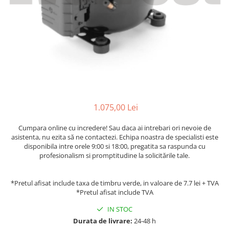
Accesorii aer conditionat
Compresoare Copeland
Compresoare Danfoss
Compresor aer conditionat
Condensatoare frigorifice
Condensator aer conditionat
(capacitor)
Vaporizatoare
Solutii igienizare
Tavan
Accesorii montaj aer condiționat
Unghiular
Elemente mascare traseu aer
Dublu flux
conditionat
Perete
1.075,00 Lei
Cubic
Cumpara online cu incredere! Sau daca ai intrebari ori nevoie de
Automatizare
asistenta, nu ezita să ne contactezi. Echipa noastra de specialisti este
disponibila intre orele 9:00 si 18:00, pregatita sa raspunda cu
Controlere
profesionalism si promptitudine la solicitările tale.
Panou comanda
Separator ulei
*Pretul afisat include taxa de timbru verde, in valoare de 7.7 lei + TVA
Termostate
*Pretul afisat include TVA
Filtre
IN STOC
Racorduri antivibrante
Durata de livrare:
24-48 h