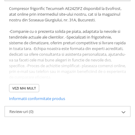
Compresor frigorific Tecumseh AE2425FZ disponibil la Evofrost,
atat online prin intermediul site-ului nostru, cat si la magazinul
nostru din Soseaua Giurgiului, nr. 31A, Bucuresti.
-Companie cu o prezenta solida pe piata, adaptata la nevoile si
tendintele actuale ale clientilor. -Specializati in frigotehnie,
sisteme de climatizare, oferim preturi competitive si livrare rapida
in toata tara. -Echipa noastra este formata din experti acreditati,
dedicati sa ofere consultanta si asistenta personalizata, ajutandu-
va sa faceti cele mai bune alegeri in functie de nevoile dvs.
specifice. -Proces de achizitie simplificat- plaseaza comenzi online,
prin e-mail sau telefon sau in magazin beneficiind de o experienta
de cumparare eficienta.
Alegeti Evofrost pentru experienta, profesionalism si produse
VEZI MAI MULT
calitative in domeniul frigotehnic.
Informatii conformitate produs
Produsul - Compresor frigorific Tecumseh AE2425FZ - face parte
din gama Compresoare frigorifice.
Review-uri
(0)
Daca ai intrebari ori nevoie de asistenta, nu ezita să ne contactezi.
Echipa noastra de specialisti este disponibila intre orele 9:00 si
18:00, pregatita sa raspunda cu profesionalism si promptitudine