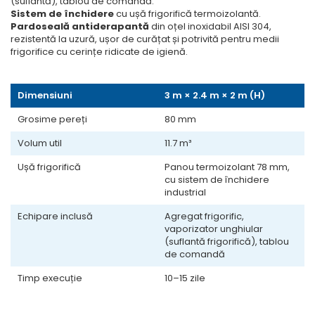
Valve termostatice de
(suflantă), tablou de comandă.
Sistem de închidere
cu ușă frigorifică termoizolantă.
expansiune
Pardoseală antiderapantă
din oțel inoxidabil AISI 304,
Vizoare de lichid
rezistentă la uzură, ușor de curățat și potrivită pentru medii
frigorifice cu cerințe ridicate de igienă.
Robineti
Electrovalve, bobine
Dimensiuni
3 m × 2.4 m × 2 m (H)
Motor ventilator
Grosime pereți
80 mm
Ventilatoare
Volum util
11.7 m³
Rezistente
Ventilator axial
Ușă frigorifică
Panou termoizolant 78 mm,
cu sistem de închidere
Yale, balamale
industrial
Echipare inclusă
Agregat frigorific,
vaporizator unghiular
(suflantă frigorifică), tablou
de comandă
Timp execuție
10–15 zile