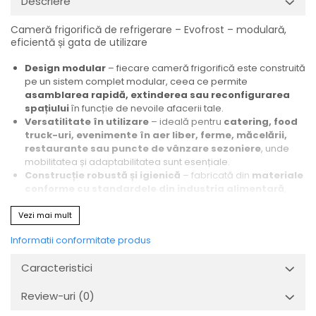
Descriere
Cameră frigorifică de refrigerare – Evofrost – modulară,
eficientă și gata de utilizare
Design modular
– fiecare cameră frigorifică este construită
pe un sistem complet modular, ceea ce permite
asamblarea rapidă, extinderea sau reconfigurarea
spațiului
în funcție de nevoile afacerii tale.
Versatilitate în utilizare
– ideală pentru
catering, food
truck-uri, evenimente în aer liber, ferme, măcelării,
restaurante sau puncte de vânzare sezoniere
, unde
mobilitatea și adaptabilitatea sunt esențiale.
Construcție robustă și igienică
– fabricată din
materiale
conforme cu standardele din industria alimentară
,
echipată cu
agregat frigorific performant
și
panouri
izolante de înaltă densitate
pentru eficiență termică
Vezi mai mult
superioară.
Informatii conformitate produs
Montaj și relocare facile
– datorită structurii modulare,
camera se montează rapid, fără lucrări de construcție, și
Caracteristici
poate fi mutată sau extinsă cu costuri minime.
Livrare complet echipată, gata de utilizare
– include
Review-uri
(0)
instalare profesională, componente funcționale și garanția
calității Evofrost.