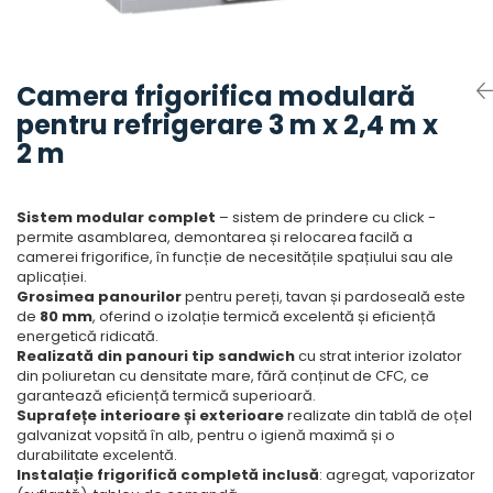
Accesorii aer conditionat
Compresoare Copeland
Compresoare Danfoss
Compresor aer conditionat
Condensatoare frigorifice
Condensator aer conditionat
Camera frigorifica modulară
(capacitor)
Vaporizatoare
pentru refrigerare 3 m x 2,4 m x
Solutii igienizare
Tavan
2 m
Accesorii montaj aer condiționat
Unghiular
Elemente mascare traseu aer
Dublu flux
conditionat
Sistem modular complet
– sistem de prindere cu click -
Perete
permite asamblarea, demontarea și relocarea facilă a
Cubic
camerei frigorifice, în funcție de necesitățile spațiului sau ale
aplicației.
Automatizare
Grosimea panourilor
pentru pereți, tavan și pardoseală este
Controlere
de
80 mm
, oferind o izolație termică excelentă și eficiență
energetică ridicată.
Panou comanda
Realizată din panouri tip sandwich
cu strat interior izolator
Separator ulei
din poliuretan cu densitate mare, fără conținut de CFC, ce
garantează eficiență termică superioară.
Termostate
Suprafețe interioare și exterioare
realizate din tablă de oțel
Filtre
galvanizat vopsită în alb, pentru o igienă maximă și o
durabilitate excelentă.
Racorduri antivibrante
Instalație frigorifică completă inclusă
: agregat, vaporizator