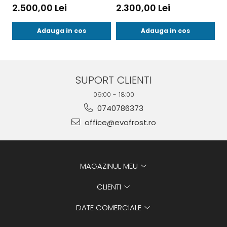
2.500,00 Lei
2.300,00 Lei
3
Adauga in cos
Adauga in cos
SUPORT CLIENTI
09:00 - 18:00
0740786373
office@evofrost.ro
MAGAZINUL MEU
CLIENTI
DATE COMERCIALE