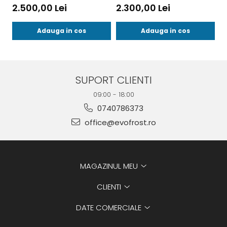
2.500,00 Lei
2.300,00 Lei
3
Adauga in cos
Adauga in cos
SUPORT CLIENTI
09:00 - 18:00
0740786373
office@evofrost.ro
MAGAZINUL MEU
CLIENTI
DATE COMERCIALE