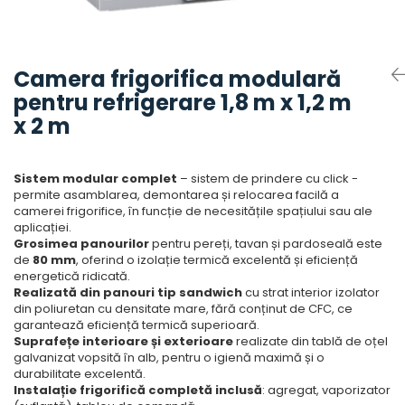
Accesorii aer conditionat
Compresoare Copeland
Compresoare Danfoss
Compresor aer conditionat
Condensatoare frigorifice
Condensator aer conditionat
Camera frigorifica modulară
(capacitor)
Vaporizatoare
pentru refrigerare 1,8 m x 1,2 m
Solutii igienizare
Tavan
x 2 m
Accesorii montaj aer condiționat
Unghiular
Elemente mascare traseu aer
Dublu flux
conditionat
Sistem modular complet
– sistem de prindere cu click -
Perete
permite asamblarea, demontarea și relocarea facilă a
Cubic
camerei frigorifice, în funcție de necesitățile spațiului sau ale
aplicației.
Automatizare
Grosimea panourilor
pentru pereți, tavan și pardoseală este
Controlere
de
80 mm
, oferind o izolație termică excelentă și eficiență
energetică ridicată.
Panou comanda
Realizată din panouri tip sandwich
cu strat interior izolator
Separator ulei
din poliuretan cu densitate mare, fără conținut de CFC, ce
garantează eficiență termică superioară.
Termostate
Suprafețe interioare și exterioare
realizate din tablă de oțel
Filtre
galvanizat vopsită în alb, pentru o igienă maximă și o
durabilitate excelentă.
Racorduri antivibrante
Instalație frigorifică completă inclusă
: agregat, vaporizator