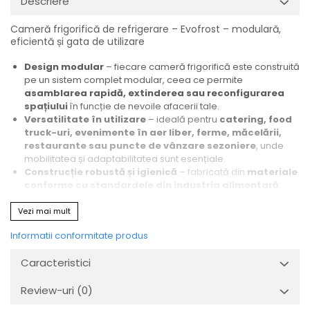
Descriere
Cameră frigorifică de refrigerare – Evofrost – modulară,
eficientă și gata de utilizare
Design modular
– fiecare cameră frigorifică este construită
pe un sistem complet modular, ceea ce permite
asamblarea rapidă, extinderea sau reconfigurarea
spațiului
în funcție de nevoile afacerii tale.
Versatilitate în utilizare
– ideală pentru
catering, food
truck-uri, evenimente în aer liber, ferme, măcelării,
restaurante sau puncte de vânzare sezoniere
, unde
mobilitatea și adaptabilitatea sunt esențiale.
Construcție robustă și igienică
– fabricată din
materiale
conforme cu standardele din industria alimentară
,
echipată cu
agregat frigorific performant
și
panouri
izolante de înaltă densitate
pentru eficiență termică
Vezi mai mult
superioară.
Informatii conformitate produs
Montaj și relocare facile
– datorită structurii modulare,
camera se montează rapid, fără lucrări de construcție, și
Caracteristici
poate fi mutată sau extinsă cu costuri minime.
Livrare complet echipată, gata de utilizare
– include
Review-uri
(0)
instalare profesională, componente funcționale și garanția
calității Evofrost.