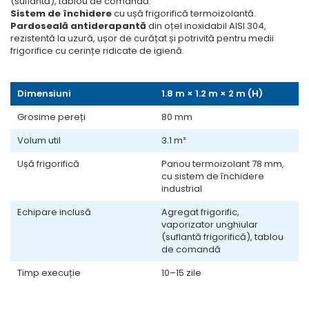
Valve termostatice de
(suflantă), tablou de comandă.
Sistem de închidere
cu ușă frigorifică termoizolantă.
expansiune
Pardoseală antiderapantă
din oțel inoxidabil AISI 304,
Vizoare de lichid
rezistentă la uzură, ușor de curățat și potrivită pentru medii
frigorifice cu cerințe ridicate de igienă.
Robineti
Electrovalve, bobine
Dimensiuni
1.8 m × 1.2 m × 2 m (H)
Motor ventilator
Grosime pereți
80 mm
Ventilatoare
Volum util
3.1 m³
Rezistente
Ventilator axial
Ușă frigorifică
Panou termoizolant 78 mm,
cu sistem de închidere
Yale, balamale
industrial
Echipare inclusă
Agregat frigorific,
vaporizator unghiular
(suflantă frigorifică), tablou
de comandă
Timp execuție
10–15 zile