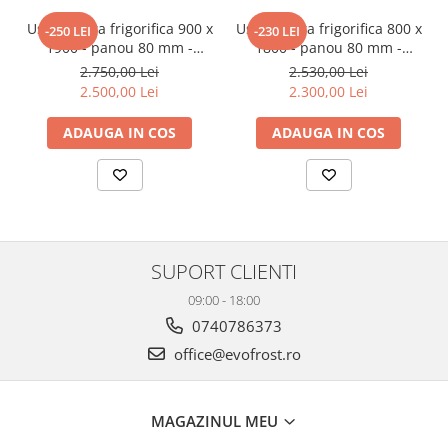
recomandă
EvoFrost
ca partener de încredere în frigotehnia
profesională.
Usa camera frigorifica 900 x
Usa camera frigorifica 800 x
-250 LEI
-230 LEI
1900 - panou 80 mm -
1800 - panou 80 mm -
02613
02614
2.750,00 Lei
2.530,00 Lei
2.500,00 Lei
2.300,00 Lei
ADAUGA IN COS
ADAUGA IN COS
SUPORT CLIENTI
09:00 - 18:00
0740786373
office@evofrost.ro
MAGAZINUL MEU