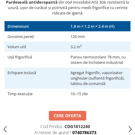
Valve termostatice de expansiune
Pardoseală antiderapantă
din oțel inoxidabil AISI 304, rezistentă la
uzură, ușor de curățat și potrivită pentru medii frigorifice cu cerințe
Vizoare de lichid
ridicate de igienă.
Robineti
Dimensiuni
1.8 m × 1.2 m × 2.4 m (H)
Electrovalve, bobine
Grosime pereți
120 mm
Motor ventilator
Ventilatoare
Volum util
3.2 m³
Rezistente
Ușă frigorifică
Panou termoizolant 78 mm, cu
sistem de închidere industrial
Ventilator axial
Echipare inclusă
Agregat frigorific, vaporizator
Yale, balamale
unghiular (suflantă frigorifică),
tablou de comandă
Timp execuție
10–15 zile
CERE OFERTA
Cod Produs:
CDG1812240
Ai nevoie de ajutor?
0740786373