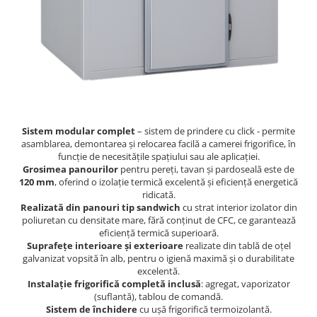
Accesorii aer conditionat
Compresoare Copeland
Compresoare Danfoss
Compresor aer conditionat
Condensatoare frigorifice
Condensator aer conditionat
(capacitor)
Vaporizatoare
Solutii igienizare
Tavan
Accesorii montaj aer condiționat
Unghiular
Elemente mascare traseu aer
Dublu flux
conditionat
Sistem modular complet
– sistem de prindere cu click - permite
asamblarea, demontarea și relocarea facilă a camerei frigorifice, în
Perete
funcție de necesitățile spațiului sau ale aplicației.
Cubic
Grosimea panourilor
pentru pereți, tavan și pardoseală este de
Automatizare
120
mm
, oferind o izolație termică excelentă și eficiență energetică
ridicată.
Controlere
Realizată din panouri tip sandwich
cu strat interior izolator din
poliuretan cu densitate mare, fără conținut de CFC, ce garantează
Panou comanda
eficiență termică superioară.
Separator ulei
Suprafețe interioare și exterioare
realizate din tablă de oțel
Termostate
galvanizat vopsită în alb, pentru o igienă maximă și o durabilitate
excelentă.
Filtre
Instalație frigorifică completă inclusă
: agregat, vaporizator
Racorduri antivibrante
(suflantă), tablou de comandă.
Sistem de închidere
cu ușă frigorifică termoizolantă.