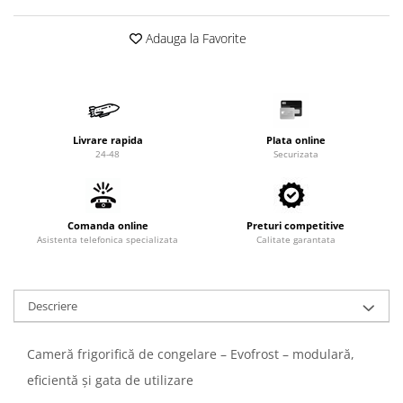
Adauga la Favorite
Livrare rapida
Plata online
24-48
Securizata
Comanda online
Preturi competitive
Asistenta telefonica specializata
Calitate garantata
Descriere
Cameră frigorifică de congelare – Evofrost – modulară,
eficientă și gata de utilizare