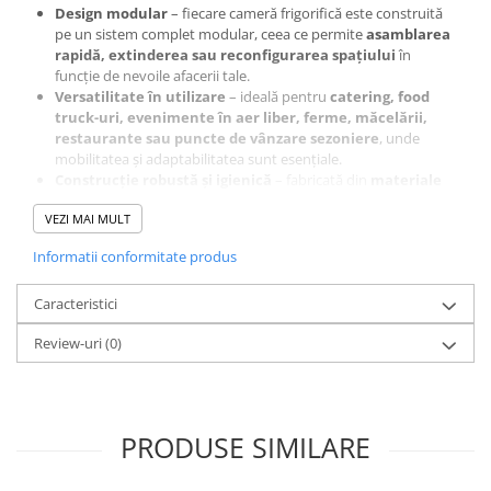
Design modular
– fiecare cameră frigorifică este construită
pe un sistem complet modular, ceea ce permite
asamblarea
rapidă, extinderea sau reconfigurarea spațiului
în
funcție de nevoile afacerii tale.
Versatilitate în utilizare
– ideală pentru
catering, food
truck-uri, evenimente în aer liber, ferme, măcelării,
restaurante sau puncte de vânzare sezoniere
, unde
mobilitatea și adaptabilitatea sunt esențiale.
Construcție robustă și igienică
– fabricată din
materiale
conforme cu standardele din industria alimentară
,
VEZI MAI MULT
echipată cu
agregat frigorific performant
și
panouri
izolante de înaltă densitate
pentru eficiență termică
Informatii conformitate produs
superioară.
Montaj și relocare facile
– datorită structurii modulare,
Caracteristici
camera se montează rapid, fără lucrări de construcție, și poate
fi mutată sau extinsă cu costuri minime.
Review-uri
(0)
Livrare complet echipată, gata de utilizare
– include
instalare profesională, componente funcționale și garanția
calității Evofrost.
Camerele frigorifice de congelare
EvoFrost
reprezintă o soluție
PRODUSE SIMILARE
sigură pentru depozitarea produselor la temperaturi negative
constante. Fiabilitatea, eficiența și calitatea construcției