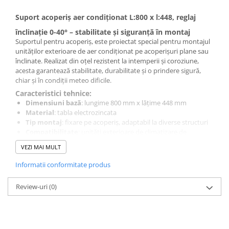
Suport acoperiș aer condiționat L:800 x l:448, reglaj
înclinație 0-40° – stabilitate și siguranță în montaj
Suportul pentru acoperiș, este proiectat special pentru montajul
unităților exterioare de aer condiționat pe acoperișuri plane sau
înclinate. Realizat din oțel rezistent la intemperii și coroziune,
acesta garantează stabilitate, durabilitate și o prindere sigură,
chiar și în condiții meteo dificile.
Caracteristici tehnice:
Dimensiuni bază
: lungime 800 mm x lățime 448 mm
Material
: tabla electrozincata
Tip montaj
: fixare pe acoperiș, adaptabil la diverse structuri
Compatibilitate
: unități exterioare de climatizare de
dimensiuni medii și mari
VEZI MAI MULT
Stabilitate
: structură robustă, cu distribuție uniformă a
greutății
Informatii conformitate produs
Review-uri
(0)