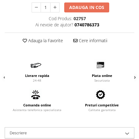
Valve termostatice de expansiune
ADAUGA IN COS
Vizoare de lichid
Cod Produs:
02757
Robineti
Ai nevoie de ajutor?
0740786373
Electrovalve, bobine
Motor ventilator
Adauga la Favorite
Cere informatii
Ventilatoare
Rezistente
Ventilator axial
Livrare rapida
Plata online
Yale, balamale
24-48
Securizata
Comanda online
Preturi competitive
Asistenta telefonica specializata
Calitate garantata
Descriere