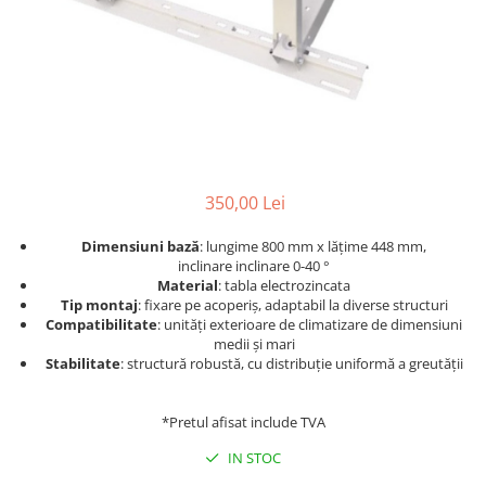
Accesorii aer conditionat
Compresoare Copeland
Compresoare Danfoss
Compresor aer conditionat
Condensatoare frigorifice
Condensator aer conditionat
(capacitor)
Vaporizatoare
Solutii igienizare
Tavan
Accesorii montaj aer condiționat
Unghiular
Elemente mascare traseu aer
Dublu flux
conditionat
350,00 Lei
Perete
Dimensiuni bază
: lungime 800 mm x lățime 448 mm,
Cubic
inclinare inclinare 0-40 °
Automatizare
Material
: tabla electrozincata
Tip montaj
: fixare pe acoperiș, adaptabil la diverse structuri
Controlere
Compatibilitate
: unități exterioare de climatizare de dimensiuni
Panou comanda
medii și mari
Stabilitate
: structură robustă, cu distribuție uniformă a greutății
Separator ulei
Termostate
*Pretul afisat include TVA
Filtre
Racorduri antivibrante
IN STOC