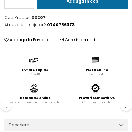
Valve termostatice de
Adauga in cos
expansiune
Vizoare de lichid
Cod Produs:
00207
Robineti
Ai nevoie de ajutor?
0740786373
Electrovalve, bobine
Adauga la Favorite
Cere informatii
Motor ventilator
Ventilatoare
Rezistente
Ventilator axial
Livrare rapida
Plata online
24-48
Securizata
Yale, balamale
Comanda online
Preturi competitive
Asistenta telefonica specializata
Calitate garantata
Descriere