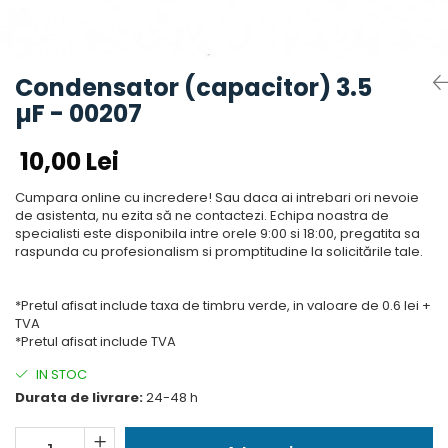
Accesorii aer conditionat
Compresoare Copeland
Compresoare Danfoss
Compresor aer conditionat
Condensatoare frigorifice
Condensator aer conditionat
Condensator (capacitor) 3.5
(capacitor)
Vaporizatoare
µF - 00207
Solutii igienizare
Tavan
Accesorii montaj aer condiționat
Unghiular
10,00 Lei
Elemente mascare traseu aer
Dublu flux
conditionat
Cumpara online cu incredere! Sau daca ai intrebari ori nevoie
Perete
de asistenta, nu ezita să ne contactezi. Echipa noastra de
Cubic
specialisti este disponibila intre orele 9:00 si 18:00, pregatita sa
raspunda cu profesionalism si promptitudine la solicitările tale.
Automatizare
Controlere
*Pretul afisat include taxa de timbru verde, in valoare de 0.6 lei +
Panou comanda
TVA
Separator ulei
*Pretul afisat include TVA
Termostate
IN STOC
Filtre
Durata de livrare:
24-48 h
Racorduri antivibrante