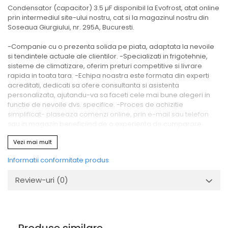
Condensator (capacitor) 3.5 µF disponibil la Evofrost, atat online
prin intermediul site-ului nostru, cat si la magazinul nostru din
Soseaua Giurgiului, nr. 295A, Bucuresti.
-Companie cu o prezenta solida pe piata, adaptata la nevoile
si tendintele actuale ale clientilor. -Specializati in frigotehnie,
sisteme de climatizare, oferim preturi competitive si livrare
rapida in toata tara. -Echipa noastra este formata din experti
acreditati, dedicati sa ofere consultanta si asistenta
personalizata, ajutandu-va sa faceti cele mai bune alegeri in
functie de nevoile dvs. specifice. -Proces de achizitie
simplificat- plaseaza comenzi online, prin e-mail sau telefon
sau in magazin beneficiind de o experienta de cumparare
eficienta.
Vezi mai mult
Alegeti Evofrost pentru experienta, profesionalism si produse
Informatii conformitate produs
calitative in domeniul frigotehnic.
Review-uri
(0)
Produsul - Condensator (capacitor) 3.5 µF - face parte din
gama Accesorii aer conditionat.
Daca ai intrebari ori nevoie de asistenta, nu ezita să ne
contactezi. Echipa noastra de specialisti este disponibila intre