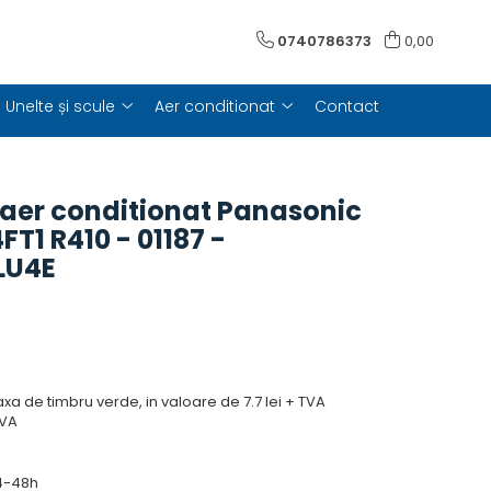
0740786373
0,00
Unelte și scule
Aer conditionat
Contact
aer conditionat Panasonic
T1 R410 - 01187 -
LU4E
taxa de timbru verde, in valoare de 7.7 lei + TVA
TVA
-48h