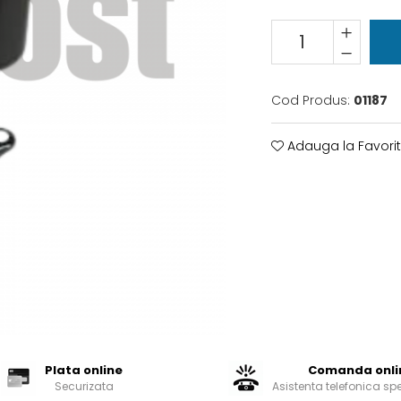
Cod Produs:
01187
Adauga la Favori
Plata online
Comanda onli
Securizata
Asistenta telefonica sp