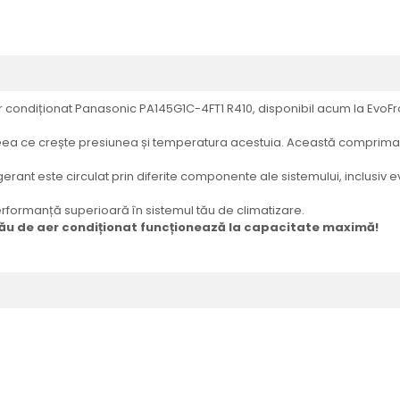
r condiționat Panasonic PA145G1C-4FT1 R410, disponibil acum la EvoFr
ceea ce crește presiunea și temperatura acestuia. Această comprima
igerant este circulat prin diferite componente ale sistemului, inclusiv
erformanță superioară în sistemul tău de climatizare.
tău de aer condiționat funcționează la capacitate maximă!