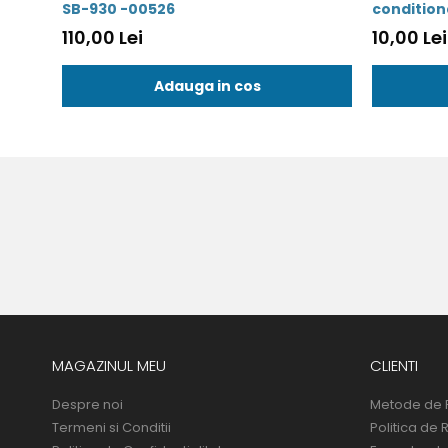
SB-930 -00526
110,00 Lei
10,00 Lei
Adauga in cos
MAGAZINUL MEU
CLIENTI
Despre noi
Metode de 
Termeni si Conditii
Politica de 