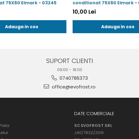
conditionat 75X60 Elmark - 03245
conditi
10,00 Lei
Adauga in cos
Adauga in cos
SUPORT CLIENTI
09:00 - 18:00
0740786373
office@evofrost.ro
DATE COMERCIALE
Plata
SC EVOFROST SRL
Retur
J40/7832/2019