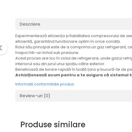
Valve termostatice de
expansiune
Vizoare de lichid
Descriere
Robineti
Electrovalve, bobine
Experimentează eficiența și fiabilitatea compresorului de ae
eficientă, garantând functionare optim în orice condiții.
Motor ventilator
Rolul său principal este de a comprima un gaz refrigerant, 
Ventilatoare
înapoi într-un lichid sub presiune.
Acest proces are loc în ciclul de refrigerare, unde gazul refr
Rezistente
interiorul sau din jurul unui spațiu către exterior.
Beneficiază de livrare rapidă în toată țara și bucură-te de p
Ventilator axial
Achiziționează acum pentru a te asigura că sistemul 
Yale, balamale
Informatii conformitate produs
Review-uri
(0)
Produse similare