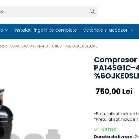
ce
Instalatii frigorifice complete
Materiale si accesorii
nic PA145G1C-4FT1 R410 - 01187 - %6OJKE0SLLU4E
Compresor 
PA145G1C-4F
%6OJKE0SL
750,00 Lei
*Pretul afisat include 
*Pretul afisat include 
IN STOC
Durata de livrare:
24