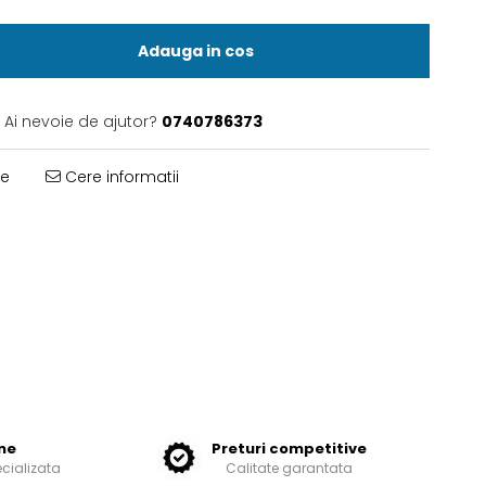
Adauga in cos
Ai nevoie de ajutor?
0740786373
te
Cere informatii
ne
Preturi competitive
ecializata
Calitate garantata