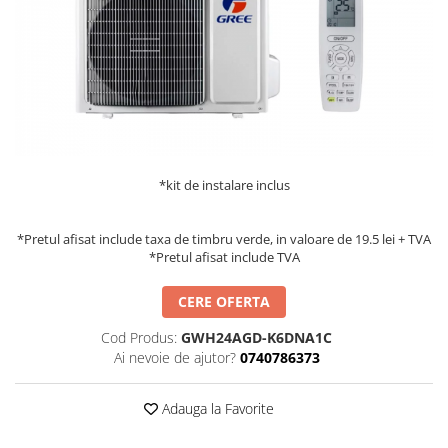
Accesorii aer conditionat
Compresoare Copeland
Compresoare Danfoss
Compresor aer conditionat
Condensatoare frigorifice
Condensator aer conditionat
(capacitor)
Vaporizatoare
Solutii igienizare
Tavan
Accesorii montaj aer condiționat
Unghiular
Elemente mascare traseu aer
Dublu flux
conditionat
*kit de instalare inclus
Perete
Cubic
*Pretul afisat include taxa de timbru verde, in valoare de 19.5 lei + TVA
Automatizare
*Pretul afisat include TVA
Controlere
CERE OFERTA
Panou comanda
Cod Produs:
GWH24AGD-K6DNA1C
Separator ulei
Ai nevoie de ajutor?
0740786373
Termostate
Filtre
Adauga la Favorite
Racorduri antivibrante