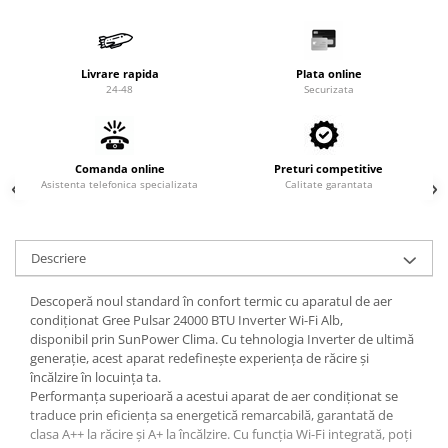
Valve termostatice de expansiune
Vizoare de lichid
Robineti
Livrare rapida
Plata online
24-48
Securizata
Electrovalve, bobine
Motor ventilator
Ventilatoare
Comanda online
Preturi competitive
Asistenta telefonica specializata
Rezistente
Calitate garantata
Ventilator axial
Yale, balamale
Descriere
Descoperă noul standard în confort termic cu aparatul de aer
condiționat Gree Pulsar 24000 BTU Inverter Wi-Fi Alb,
disponibil prin SunPower Clima. Cu tehnologia Inverter de ultimă
generație, acest aparat redefinește experiența de răcire și
încălzire în locuința ta.
Performanța superioară a acestui aparat de aer condiționat se
traduce prin eficiența sa energetică remarcabilă, garantată de
clasa A++ la răcire și A+ la încălzire. Cu funcția Wi-Fi integrată, poți