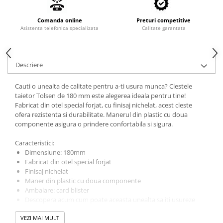
Valve termostatice de expansiune
Vizoare de lichid
Comanda online
Preturi competitive
Asistenta telefonica specializata
Calitate garantata
Robineti
Electrovalve, bobine
Motor ventilator
Descriere
Ventilatoare
Cauti o unealta de calitate pentru a-ti usura munca? Clestele
Rezistente
taietor Tolsen de 180 mm este alegerea ideala pentru tine!
Fabricat din otel special forjat, cu finisaj nichelat, acest cleste
Ventilator axial
ofera rezistenta si durabilitate. Manerul din plastic cu doua
Yale, balamale
componente asigura o prindere confortabila si sigura.
Caracteristici:
Dimensiune: 180mm
Fabricat din otel special forjat
Finisaj nichelat
Maner din plastic cu doua componente
Ambalare: card blister
Descopera acum cum poate aceasta unealta sa iti usureze
munca de zi cu zi!
VEZI MAI MULT