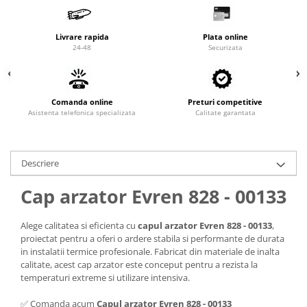
Valve termostatice de expansiune
Vizoare de lichid
Livrare rapida
Plata online
Robineti
24-48
Securizata
Electrovalve, bobine
Motor ventilator
Comanda online
Preturi competitive
Ventilatoare
Asistenta telefonica specializata
Calitate garantata
Rezistente
Ventilator axial
Descriere
Yale, balamale
Cap arzator Evren 828 - 00133
Alege calitatea si eficienta cu
capul arzator Evren 828 - 00133
,
proiectat pentru a oferi o ardere stabila si performante de durata
in instalatii termice profesionale. Fabricat din materiale de inalta
calitate, acest cap arzator este conceput pentru a rezista la
temperaturi extreme si utilizare intensiva.
✅ Comanda acum
Capul arzator Evren 828 - 00133