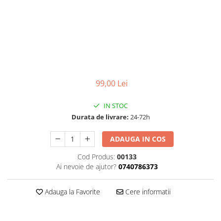
Accesorii aer conditionat
Compresoare Copeland
Compresoare Danfoss
Compresor aer conditionat
Condensatoare frigorifice
Condensator aer conditionat
(capacitor)
Vaporizatoare
Solutii igienizare
Tavan
Accesorii montaj aer condiționat
Unghiular
Elemente mascare traseu aer
99,00 Lei
Dublu flux
conditionat
Perete
IN STOC
Cubic
Durata de livrare:
24-72h
Automatizare
ADAUGA IN COS
Controlere
Panou comanda
Cod Produs:
00133
Ai nevoie de ajutor?
0740786373
Separator ulei
Termostate
Adauga la Favorite
Cere informatii
Filtre
Racorduri antivibrante